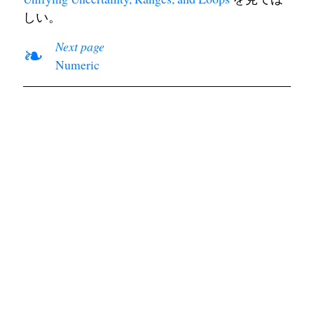
しい。
Next page
❧
Numeric