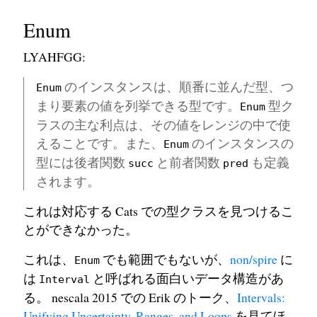
Enum
LYAHFGG:
のインスタンスは、順番に並んだ型、つ
Enum
まり要素の値を列挙できる型です。
型ク
Enum
ラスの主な利点は、その値をレンジの中で使
えることです。また、
のインスタンスの
Enum
型には後者関数
と前者関数
も定義
succ
pred
されます。
これは対応する Cats での型クラスを見つけるこ
とができなかった。
これは、
でも範囲でもないが、
non/spire
に
Enum
は
と呼ばれる面白いデータ構造があ
Interval
る。 nescala 2015 での Erik のトーク、
Intervals:
Unifying Uncertainty, Ranges, and Loops
を見てほ