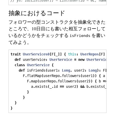
// ys: Id[List[User]] = List(User(id = 0L, name = 
抽象におけるコード
フォロワーの型コンストラクタを抽象化できた
ところで、10日目にも書いた相互フォローして
いるかどうかをチェックする
を書い
isFriends
てみよう。
trait
UserServices0
[
F
[
_
]]
{
this
:
UserRepos
[
F
]
=>
def
 userService
:
UserService
=
new
UserService
class
UserService
{
def
 isFriends
(
user1
:
Long
,
 user2
:
Long
):
 F
[
Boo
      F
.
flatMap
(
userRepo
.
followers
(
user1
))
{
 a 
=>
        F
.
map
(
userRepo
.
followers
(
user2
))
{
 b 
=>
          a
.
exists
(
_
.
id 
==
 user2
)
&&
 b
.
exists
(
_
.
id
}
}
}
}