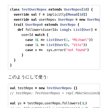
class
TestUserRepos
extends
UserRepos
[
Id
]
{
override
val
 F 
=
 implicitly
[
Monad
[
Id
]]
override
val
 userRepo
:
UserRepo
=
new
UserRepo0
trait
UserRepo0
extends
UserRepo
{
def
 followers
(
userId
:
Long
):
List
[
User
]
=
      userId 
match
{
case
0
L 
=>
List
(
User
(
1
,
"Michael"
))
case
1
L 
=>
List
(
User
(
0
,
"Vito"
))
case
 x 
=>
  sys
.
error
(
"not found"
)
}
}
}
このようにして使う:
val
 testRepo 
=
new
TestUserRepos
{}
// testRepo: TestUserRepos = repl.MdocSession3@169
val
 ys 
=
 testRepo
.
userRepo
.
followers
(
1
L
)