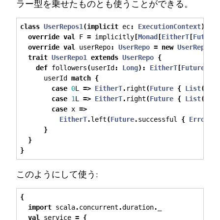
ラー型を乗せたものとも使うことができる。
class
UserRepos1
(
implicit
 ec
:
ExecutionContext
)
ex
override
val
 F 
=
 implicitly
[
Monad
[
EitherT
[
Future
override
val
 userRepo
:
UserRepo
=
new
UserRepo1
trait
UserRepo1
extends
UserRepo
{
def
 followers
(
userId
:
Long
):
EitherT
[
Future
,
E
      userId 
match
{
case
0
L 
=>
EitherT
.
right
(
Future
{
List
(
Use
case
1
L 
=>
EitherT
.
right
(
Future
{
List
(
Use
case
 x 
=>
EitherT
.
left
(
Future
.
successful 
{
Error
.
U
}
}
}
このようにして使う:
{
import
 scala
.
concurrent
.
duration
.
_
val
 service 
=
{