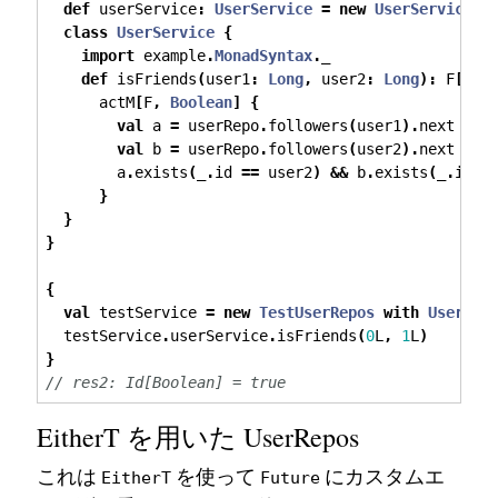
def
 userService
:
UserService
=
new
UserService
class
UserService
{
import
 example
.
MonadSyntax
.
_
def
 isFriends
(
user1
:
Long
,
 user2
:
Long
):
 F
[
Boo
      actM
[
F
,
Boolean
]
{
val
 a 
=
 userRepo
.
followers
(
user1
).
next
val
 b 
=
 userRepo
.
followers
(
user2
).
next
        a
.
exists
(
_
.
id 
==
 user2
)
&&
 b
.
exists
(
_
.
id 
=
}
}
}
{
val
 testService 
=
new
TestUserRepos
with
UserSer
  testService
.
userService
.
isFriends
(
0
L
,
1
L
)
}
// res2: Id[Boolean] = true
EitherT を用いた UserRepos
これは
を使って
にカスタムエ
EitherT
Future