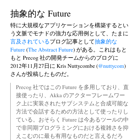
抽象的な Future
特に大規模なアプリケーションを構築するとい
う文脈でモナドの強力な応用例として、たまに
言及されている
ブログ記事として
抽象的な
Future
(
The Abstract Future
) がある。これはもと
もと Precog 社の開発チームからのブログに
2012年11月27日に Kris Nuttycombe (
@nuttycom
)
さんが投稿したものだ。
Precog 社ではこの Future を多用しており、直
接使ったり、Akka のアクターフレームワー
ク上に実装されたサブシステムと合成可能な
方法で会話するための方法として使ったりし
ている。おそらく Future は今あるツールの中
で非同期プログラミングにおける複雑さを抑
えこむのに最も有用なものだと言えるだろ