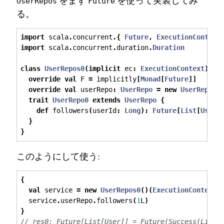
をまず
を使って実装してみ
UserRepos
Future
る。
import
 scala
.
concurrent
.{
Future
,
ExecutionContext
import
 scala
.
concurrent
.
duration
.
Duration
class
UserRepos0
(
implicit
 ec
:
ExecutionContext
)
ex
override
val
 F 
=
 implicitly
[
Monad
[
Future
]]
override
val
 userRepo
:
UserRepo
=
new
UserRepo0
trait
UserRepo0
extends
UserRepo
{
def
 followers
(
userId
:
Long
):
Future
[
List
[
User
]
}
}
このようにして使う:
{
val
 service 
=
new
UserRepos0
()(
ExecutionContext
.
  service
.
userRepo
.
followers
(
1
L
)
}
// res0: Future[List[User]] = Future(Success(List(