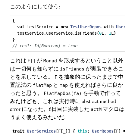
このようにして使う:
{
val
 testService 
=
new
TestUserRepos
with
UserSer
  testService
.
userService
.
isFriends
(
0
L
,
1
L
)
}
// res1: Id[Boolean] = true
これは
が
を形成するということ以外
F[]
Monad
は一切何も知らずに
が実装できるこ
isFriends
とを示している。
を抽象的に保ったままで中
F
置記法の
と
を使えればさらに良か
flatMap
map
ったと思う。
を手動で作って
FlatMapOps(fa)
みたけども、これは実行時に abstract method
error になった。6日目に実装した
マクロは
actM
うまく使えるみたいだ:
trait
UserServices
[
F
[
_
]]
{
this
:
UserRepos
[
F
]
=>