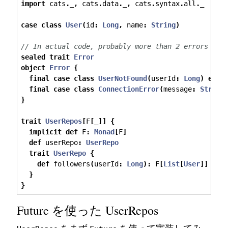
import
 cats
.
_
,
 cats
.
data
.
_
,
 cats
.
syntax
.
all
.
_
case
class
User
(
id
:
Long
,
 name
:
String
)
// In actual code, probably more than 2 errors
sealed
trait
Error
object
Error
{
final
case
class
UserNotFound
(
userId
:
Long
)
exte
final
case
class
ConnectionError
(
message
:
String
}
trait
UserRepos
[
F
[
_
]]
{
implicit
def
 F
:
Monad
[
F
]
def
 userRepo
:
UserRepo
trait
UserRepo
{
def
 followers
(
userId
:
Long
):
 F
[
List
[
User
]]
}
}
Future を使った UserRepos