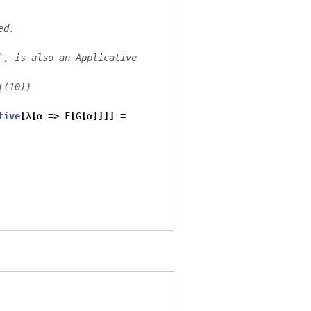
ed.
`, is also an Applicative
t(10))
tive
[
λ
[
α 
=>
 F
[
G
[
α
]]]]
=