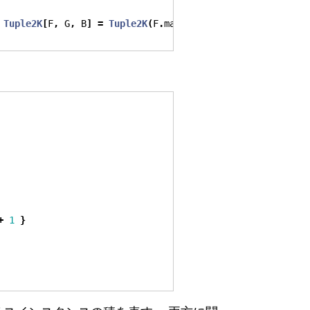
Tuple2K
[
F
,
 G
,
 B
]
=
Tuple2K
(
F
.
map
(
fa
.
first
)(
f
),
 G
.
map
(
fa
+
1
}