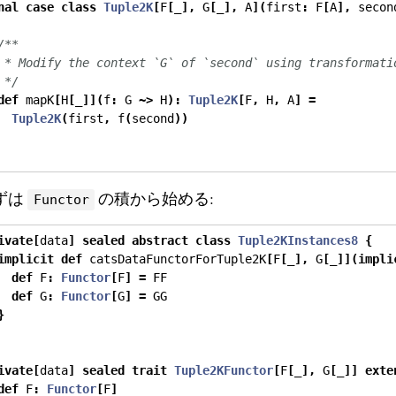
nal
case
class
Tuple2K
[
F
[
_
],
 G
[
_
],
 A
](
first
:
 F
[
A
],
 secon
/**
 * Modify the context `G` of `second` using transformati
 */
def
 mapK
[
H
[
_
]](
f
:
 G 
~>
 H
):
Tuple2K
[
F
,
 H
,
 A
]
=
Tuple2K
(
first
,
 f
(
second
))
ずは
の積から始める:
Functor
ivate
[
data
]
sealed
abstract
class
Tuple2KInstances8
{
implicit
def
 catsDataFunctorForTuple2K
[
F
[
_
],
 G
[
_
]](
impli
def
 F
:
Functor
[
F
]
=
 FF
def
 G
:
Functor
[
G
]
=
 GG
}
ivate
[
data
]
sealed
trait
Tuple2KFunctor
[
F
[
_
],
 G
[
_
]]
exte
def
 F
:
Functor
[
F
]