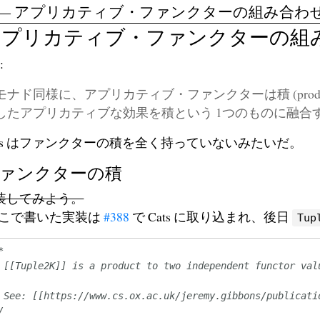
— アプリカティブ・ファンクターの組み合わ
アプリカティブ・ファンクターの組
:
モナド同様に、アプリカティブ・ファンクターは積 (produ
したアプリカティブな効果を積という 1つのものに融合
ats はファンクターの積を全く持っていないみたいだ。
ァンクターの積
装してみよう。
ここで書いた実装は
#388
で Cats に取り込まれ、後日
Tup
*
 [[Tuple2K]] is a product to two independent functor val
 See: [[https://www.cs.ox.ac.uk/jeremy.gibbons/publicati
/