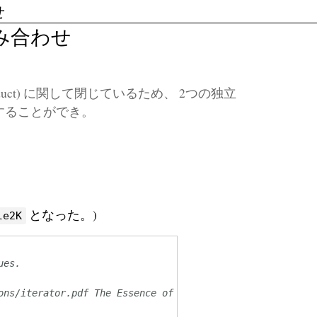
せ
み合わせ
ct) に関して閉じているため、 2つの独立
することができ。
となった。)
le2K
ues.
ons/iterator.pdf The Essence of the Iterator Pattern]]