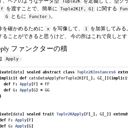
ず、ペアのようなデータ型
を定義して、型クラ
Tuple2K
を渡すことで、簡単に
に関する
f
Tuple2K[F, G]
Fun
、
ともに
)。
G
Functor
作を確かめるために
を写像して、
を加算してみる
x
1
することができると思うけど、 今の所はこれで良しとす
pply ファンクターの積
は
:
Apply
ivate
[
data
]
sealed
abstract
class
Tuple2KInstances6
exte
implicit
def
 catsDataApplyForTuple2K
[
F
[
_
],
 G
[
_
]](
implici
def
 F
:
Apply
[
F
]
=
 FF
def
 G
:
Apply
[
G
]
=
 GG
}
ivate
[
data
]
sealed
trait
Tuple2KApply
[
F
[
_
],
 G
[
_
]]
extend
def
 F
:
Apply
[
F
]
def
 G
:
Apply
[
G
]