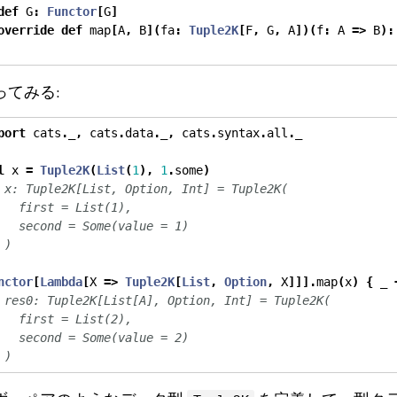
def
 G
:
Functor
[
G
]
override
def
 map
[
A
,
 B
](
fa
:
Tuple2K
[
F
,
 G
,
 A
])(
f
:
 A 
=>
 B
):
ってみる:
port
 cats
.
_
,
 cats
.
data
.
_
,
 cats
.
syntax
.
all
.
_
l
 x 
=
Tuple2K
(
List
(
1
),
1
.
some
)
 x: Tuple2K[List, Option, Int] = Tuple2K(
   first = List(1),
   second = Some(value = 1)
 )
nctor
[
Lambda
[
X 
=>
Tuple2K
[
List
,
Option
,
 X
]]].
map
(
x
)
{
 _ 
 res0: Tuple2K[List[A], Option, Int] = Tuple2K(
   first = List(2),
   second = Some(value = 2)
 )