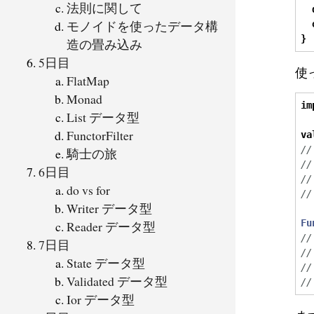
法則に関して
モノイドを使ったデータ構
}
造の畳み込み
5日目
使
FlatMap
Monad
im
List データ型
FunctorFilter
va
//
騎士の旅
//
6日目
//
do vs for
//
Writer データ型
Fu
Reader データ型
//
7日目
//
State データ型
//
Validated データ型
//
Ior データ型