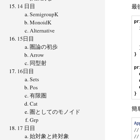
14 日目
最
SemigroupK
MonoidK
pr
Alternative
15日目
圏論の初歩
Arrow
}
同型射
pr
16日目
Sets
Pos
}
有限圏
Cat
簡
圏としてのモノイド
Grp
Ap
17 日目
//
始対象と終対象
//