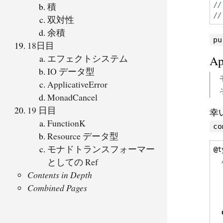
積
//
//
双対性
余積
pu
18日目
エフェクトシステム
Ap
IO データ型
ApplicativeError
MonadCancel
19 日目
幸い
FunctionK
co
Resource データ型
モナドトランスフォーマー
@
t
としての Ref
  
Contents in Depth
  
Combined Pages
  
  