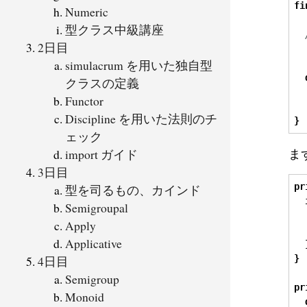
fi
Numeric
型クラス中級講座
2日目
  
simulacrum を用いた独自型
  
クラスの定義
Functor
Discipline を用いた法則のチ
}
ェック
ま
import ガイド
3日目
pr
型を司るもの、カインド
Semigroupal
Apply
Applicative
4日目
}
Semigroup
pr
Monoid