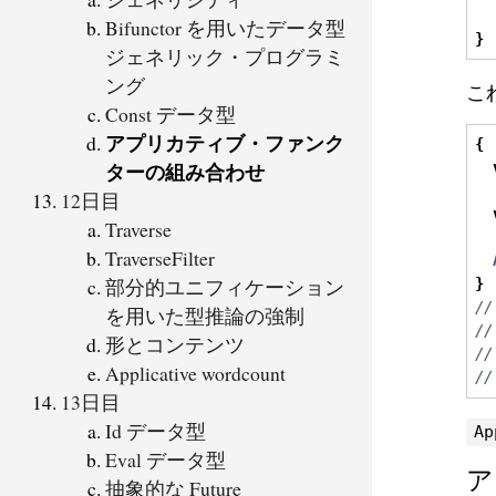
Bifunctor を用いたデータ型
}
ジェネリック・プログラミ
ング
こ
Const データ型
アプリカティブ・ファンク
{
ターの組み合わせ
12日目
Traverse
TraverseFilter
部分的ユニフィケーション
}
//
を用いた型推論の強制
//
形とコンテンツ
//
Applicative wordcount
//
13日目
Id データ型
Ap
Eval データ型
ア
抽象的な Future