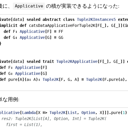
後に、
の積が実装できるようになった:
Applicative
ivate
[
data
]
sealed
abstract
class
Tuple2KInstances5
exte
implicit
def
 catsDataApplicativeForTuple2K
[
F
[
_
],
 G
[
_
]](
i
def
 F
:
Applicative
[
F
]
=
 FF
def
 G
:
Applicative
[
G
]
=
 GG
}
ivate
[
data
]
sealed
trait
Tuple2KApplicative
[
F
[
_
],
 G
[
_
]]
def
 F
:
Applicative
[
F
]
def
 G
:
Applicative
[
G
]
def
 pure
[
A
](
a
:
 A
):
Tuple2K
[
F
,
 G
,
 A
]
=
Tuple2K
(
F
.
pure
(
a
),
単な用例:
plicative
[
Lambda
[
X 
=>
Tuple2K
[
List
,
Option
,
 X
]]].
pure
(
1
)
 res2: Tuple2K[List[A], Option, Int] = Tuple2K(
   first = List(1),