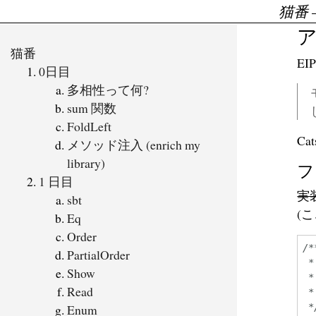
猫番
猫番
EIP
0日目
多相性って何?
sum 関数
FoldLeft
C
メソッド注入 (enrich my
library)
フ
1 日目
実
sbt
(
Eq
Order
/*
PartialOrder
 *
Show
 *
Read
 *
Enum
 *