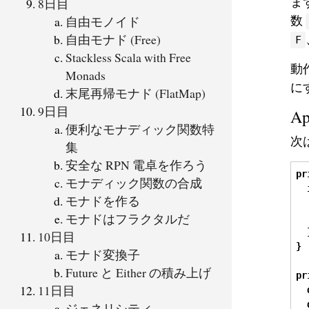
ま
8日目
数
自由モノイド
自由モナド (Free)
F
Stackless Scala with Free
動
Monads
に
末尾再帰モナド (FlatMap)
9日目
A
便利なモナディック関数特
次
集
安全な RPN 電卓を作ろう
pr
モナディック関数の合成
モナドを作る
モナドはフラクタルだ
10日目
}
モナド変換子
Future と Either の積み上げ
pr
11日目
ジェネリシティ