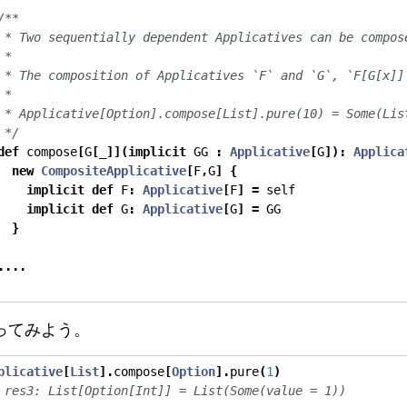
/**
 * Two sequentially dependent Applicatives can be compos
 *
 * The composition of Applicatives `F` and `G`, `F[G[x]]
 *
 * Applicative[Option].compose[List].pure(10) = Some(Lis
 */
def
 compose
[
G
[
_
]](
implicit
 GG 
:
Applicative
[
G
]):
Applica
new
CompositeApplicative
[
F
,
G
]
{
implicit
def
 F
:
Applicative
[
F
]
=
 self
implicit
def
 G
:
Applicative
[
G
]
=
 GG
}
....
ってみよう。
plicative
[
List
].
compose
[
Option
].
pure
(
1
)
 res3: List[Option[Int]] = List(Some(value = 1))