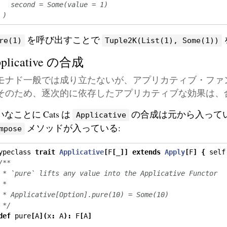
   second = Some(value = 1)
 )
を呼び出すことで
re(1)
Tuple2K(List(1), Some(1))
plicative の合成
モナド一般では成り立たないが、アプリカティブ・ファ
そのため、逐次的に依存したアプリカティブな効果は、
なことに Cats は
の合成は元から入って
Applicative
メソッドが入っている:
mpose
ypeclass 
trait
Applicative
[
F
[
_
]]
extends
Apply
[
F
]
{
 self
/**
 * `pure` lifts any value into the Applicative Functor
 *
 * Applicative[Option].pure(10) = Some(10)
 */
def
 pure
[
A
](
x
:
 A
):
 F
[
A
]