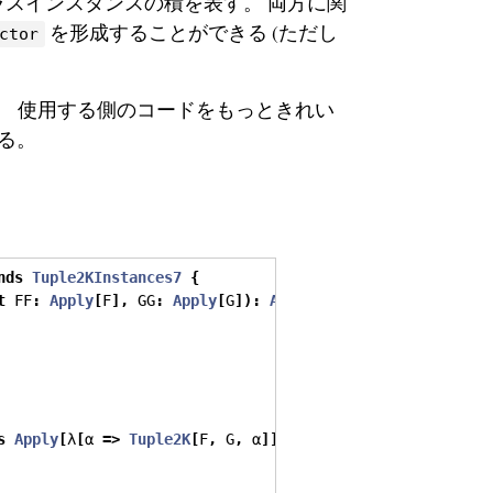
スインスタンスの積を表す。 両方に関
を形成することができる (ただし
ctor
。 使用する側のコードをもっときれい
る。
nds
Tuple2KInstances7
{
t
 FF
:
Apply
[
F
],
 GG
:
Apply
[
G
]):
Apply
[
λ
[
α 
=>
Tuple2K
[
F
,
 G
s
Apply
[
λ
[
α 
=>
Tuple2K
[
F
,
 G
,
 α
]]]
with
Tuple2KFunctor
[
F
,