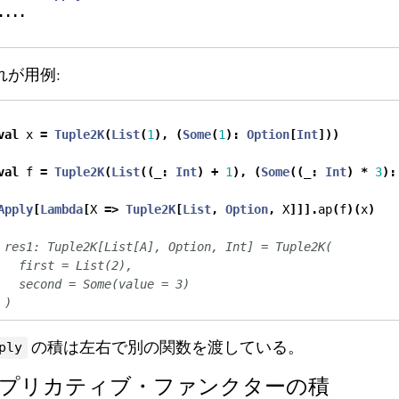
....
れが用例:
val
 x 
=
Tuple2K
(
List
(
1
),
(
Some
(
1
):
Option
[
Int
]))
val
 f 
=
Tuple2K
(
List
((
_
:
Int
)
+
1
),
(
Some
((
_
:
Int
)
*
3
):
Apply
[
Lambda
[
X 
=>
Tuple2K
[
List
,
Option
,
 X
]]].
ap
(
f
)(
x
)
 res1: Tuple2K[List[A], Option, Int] = Tuple2K(
   first = List(2),
   second = Some(value = 3)
 )
の積は左右で別の関数を渡している。
ply
プリカティブ・ファンクターの積