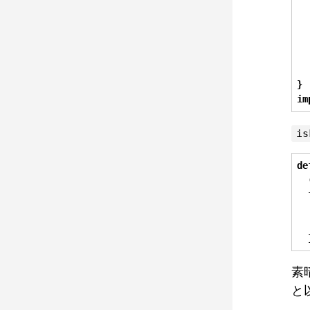
  
}
im
is
de
  
  
素
と