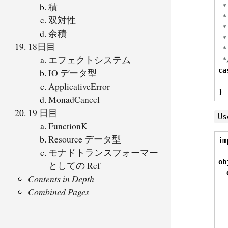
積
 *
 *
双対性
 *
余積
 *
18日目
 *
エフェクトシステム
 *
ca
IO データ型
ApplicativeError
}
MonadCancel
19 日目
Us
FunctionK
Resource データ型
im
モナドトランスフォーマー
ob
としての Ref
Contents in Depth
Combined Pages
  