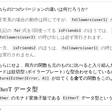
れらの2つのバージョンの違いは何だろうか?
正常系の場合の動作は同じですが、
followers(user1)
上記の
式を2回使ってる
のほうでは、
for
isFriends1
の呼び出しは必ず実行されます。
followers(user2)
一方、
のほうは、
の呼
isFriends2
followers(user1)
は実行されません。
ちらにせよ、両方の関数も元のものに比べると入り組ん
ードは紋切型 (ボイラープレート) な型合わせをしてい
全て
が出てくる
の関数をこの
ture[Either[Error, A]]
itherT データ型
のモナド変換子版である
データ型とい
ther
EitherT
*