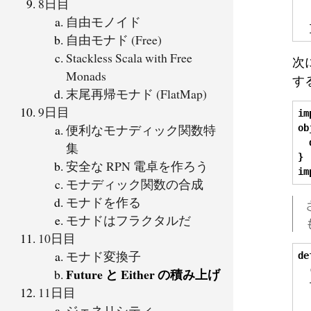
8日目
  
自由モノイド
自由モナド (Free)
Stackless Scala with Free
次
Monads
す
末尾再帰モナド (FlatMap)
9日目
im
便利なモナディック関数特
ob
集
}
安全な RPN 電卓を作ろう
im
モナディック関数の合成
モナドを作る
モナドはフラクタルだ
10日目
モナド変換子
de
Future と Either の積み上げ
11日目
  
ジェネリシティ