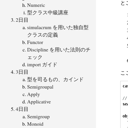
と
Numeric
型クラス中級講座
2日目
simulacrum を用いた独自型
クラスの定義
Functor
Discipline を用いた法則のチ
ェック
import ガイド
3日目
こ
型を司るもの、カインド
Semigroupal
ca
Apply
//
Applicative
se
4日目
Semigroup
ob
Monoid