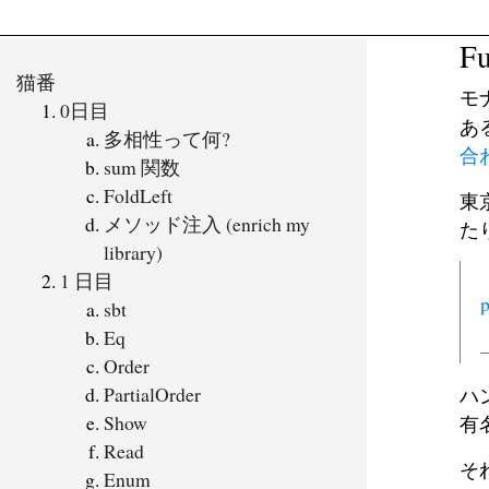
F
猫番
モ
0日目
あ
多相性って何?
合
sum 関数
FoldLeft
東
メソッド注入 (enrich my
た
library)
1 日目
sbt
Eq
Order
PartialOrder
ハ
Show
有
Read
そ
Enum