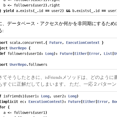
  b 
<-
 followers
(
user2
).
right
}
yield
 a
.
exists
(
_
.
id 
==
 user2
)
&&
 b
.
exists
(
_
.
id 
==
 user
に、データベース・アクセスか何かを非同期にするため
る:
port
 scala
.
concurrent
.{
Future
,
ExecutionContext
}
ject
UserRepo
{
def
 followers
(
userId
:
Long
):
Future
[
Either
[
Error
,
List
[
U
port
UserRepo
.
followers
さてそうしたときに、isFriendsメソッドは、どのよ
もすぐに正解だしてしまいます。 ただ、一応２パター
f
 isFriends1
(
user1
:
Long
,
 user2
:
Long
)
(
implicit
 ec
:
ExecutionContext
):
Future
[
Either
[
Error
,
Bo
for
{
  a 
<-
 followers
(
user1
)