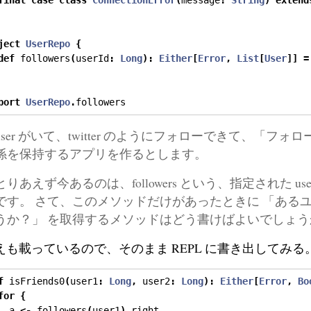
final
case
class
ConnectionError
(
message
:
String
)
extend
ject
UserRepo
{
def
 followers
(
userId
:
Long
):
Either
[
Error
,
List
[
User
]]
=
port
UserRepo
.
followers
user がいて、twitter のようにフォローできて、「
係を保持するアプリを作るとします。
とりあえず今あるのは、followers という、指定された user
です。 さて、このメソッドだけがあったときに 「ある
うか？」 を取得するメソッドはどう書けばよいでしょう
えも載っているので、そのまま REPL に書き出してみる
f
 isFriends0
(
user1
:
Long
,
 user2
:
Long
):
Either
[
Error
,
Bo
for
{
  a 
<-
 followers
(
user1
).
right