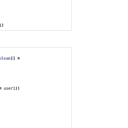
1
)
olean
]]
=
=
 user1
))