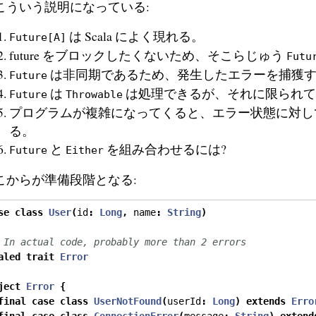
こういう説明になっている:
は Scala によく現れる。
Future[A]
future をブロックしたくないため、そこらじゅう
Futu
は非同期であるため、発生したエラーを捕獲
Future
は
は処理できるが、それに限られて
Future
Throwable
プログラムが複雑になってくると、エラー状態に対し
る。
と
を組み合わせるには?
Future
Either
こからが準備段階となる:
se
class
User
(
id
:
Long
,
 name
:
String
)
 In actual code, probably more than 2 errors
aled
trait
Error
ject
Error
{
final
case
class
UserNotFound
(
userId
:
Long
)
extends
Erro