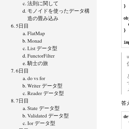
法則に関して
}
モノイドを使ったデータ構
造の畳み込み
ob
5日目
}
FlatMap
Monad
im
List データ型
FunctorFilter
騎士の旅
6日目
do vs for
Writer データ型
Reader データ型
7日目
答
State データ型
Validated データ型
de
Ior データ型
  