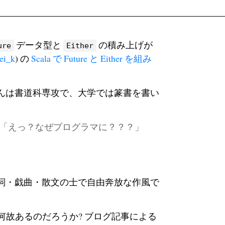
データ型と
の積み上げが
ure
Either
ei_k
) の
Scala で Future と Either を組み
んは書道科専攻で、大学では篆書を書い
 「えっ？なぜプログラマに？？？」
詞・戯曲・散文の士で自由奔放な作風で
何故あるのだろうか? ブログ記事による