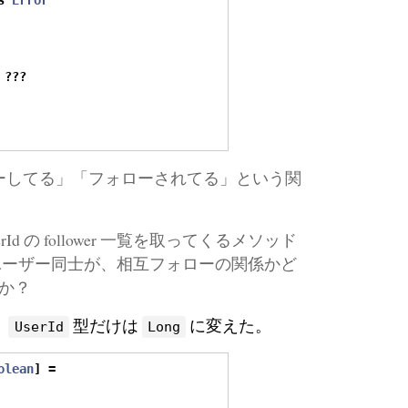
s
Error
???
フォローしてる」「フォローされてる」という関
Id の follower 一覧を取ってくるメソッド
ユーザー同士が、相互フォローの関係かど
か？
。
型だけは
に変えた。
UserId
Long
olean
]
=