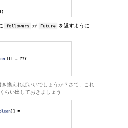
1
)
に
が
を返すように
followers
Future
ser
]]]
=
???
うに書き換えればいいでしょうか？さて、これ
ンくらい出しておきましょう
olean
]]
=