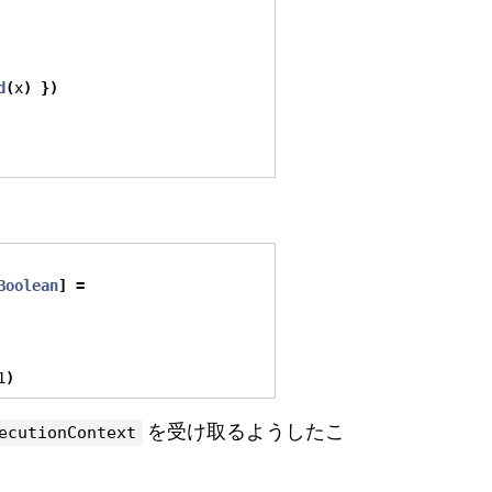
d
(
x
)
})
Boolean
]
=
1
)
を受け取るようしたこ
ecutionContext