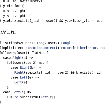
  b 
<-
 followers
(
user2
)
}
yield
for
{
  x 
<-
 a
.
right
  y 
<-
 b
.
right
}
yield
 x
.
exists
(
_
.
id 
==
 user2
)
&&
 y
.
exists
(
_
.
id 
==
 user
のがこれ:
f
 isFriends2
(
user1
:
Long
,
 user2
:
Long
)
(
implicit
 ec
:
ExecutionContext
):
Future
[
Either
[
Error
,
Bo
followers
(
user1
)
 flatMap 
{
case
Right
(
a
)
=>
    followers
(
user2
)
 map 
{
case
Right
(
b
)
=>
Right
(
a
.
exists
(
_
.
id 
==
 user2
)
&&
 b
.
exists
(
_
.
id 
=
case
Left
(
e
)
=>
Left
(
e
)
}
case
Left
(
e
)
=>
Future
.
successful
(
Left
(
e
))
}