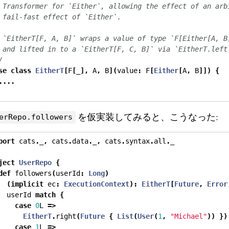
 Transformer for `Either`, allowing the effect of an arb
 fail-fast effect of `Either`.
 `EitherT[F, A, B]` wraps a value of type `F[Either[A, B
 and lifted in to a `EitherT[F, C, B]` via `EitherT.left
/
se
class
EitherT
[
F
[
_
],
 A
,
 B
](
value
:
 F
[
Either
[
A
,
 B
]])
{
....
を仮実装してみると、こうなった:
erRepo.followers
port
 cats
.
_
,
 cats
.
data
.
_
,
 cats
.
syntax
.
all
.
_
ject
UserRepo
{
def
 followers
(
userId
:
Long
)
(
implicit
 ec
:
ExecutionContext
):
EitherT
[
Future
,
Error
  userId 
match
{
case
0
L 
=>
EitherT
.
right
(
Future
{
List
(
User
(
1
,
"Michael"
))
})
case
1
L 
=>