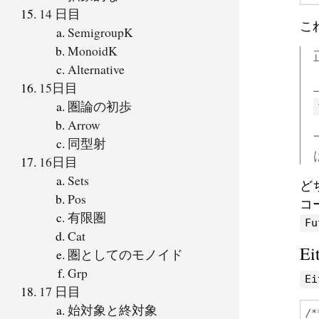
14 日目
こ
SemigroupK
MonoidK
Alternative
15日目
圏論の初歩
Arrow
同型射
16日目
Sets
ど
Pos
コ
有限圏
Fu
Cat
E
圏としてのモノイド
Grp
Ei
17 日目
始対象と終対象
/*