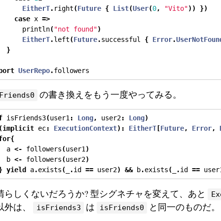
EitherT
.
right
(
Future
{
List
(
User
(
0
,
"Vito"
))
})
case
 x 
=>
      println
(
"not found"
)
EitherT
.
left
(
Future
.
successful 
{
Error
.
UserNotFoun
}
port
UserRepo
.
followers
の書き換えをもう一度やってみる。
Friends0
f
 isFriends3
(
user1
:
Long
,
 user2
:
Long
)
(
implicit
 ec
:
ExecutionContext
):
EitherT
[
Future
,
Error
,
for
{
  a 
<-
 followers
(
user1
)
  b 
<-
 followers
(
user2
)
}
yield
 a
.
exists
(
_
.
id 
==
 user2
)
&&
 b
.
exists
(
_
.
id 
==
 user
晴らしくないだろうか? 型シグネチャを変えて、あと
Ex
以外は、
は
と同一のものだ。
isFriends3
isFriends0