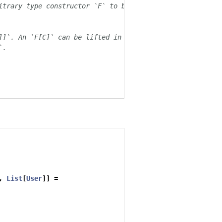
itrary type constructor `F` to be combined with the
]]`. An `F[C]` can be lifted in to `EitherT[F, A, C]` vi
`.
,
List
[
User
]]
=