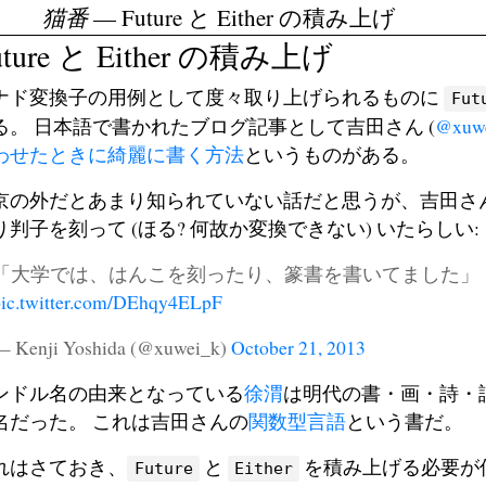
猫番
— Future と Either の積み上げ
uture と Either の積み上げ
ナド変換子の用例として度々取り上げられるものに
Fut
る。 日本語で書かれたブログ記事として吉田さん (
@xuw
わせたときに綺麗に書く方法
というものがある。
京の外だとあまり知られていない話だと思うが、吉田さ
り判子を刻って (ほる? 何故か変換できない) いたらしい:
「大学では、はんこを刻ったり、篆書を書いてました」
pic.twitter.com/DEhqy4ELpF
— Kenji Yoshida (@xuwei_k)
October 21, 2013
ンドル名の由来となっている
徐渭
は明代の書・画・詩・
名だった。 これは吉田さんの
関数型言語
という書だ。
れはさておき、
と
を積み上げる必要が
Future
Either