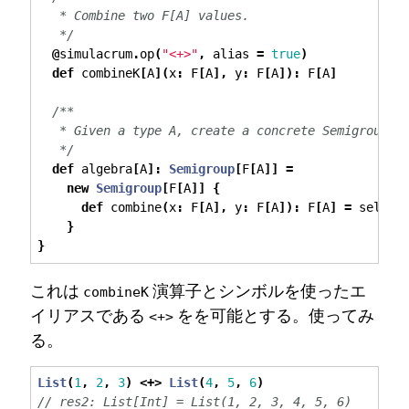
   * Combine two F[A] values.
   */
@
simulacrum
.
op
(
"<+>"
,
 alias 
=
true
)
def
 combineK
[
A
](
x
:
 F
[
A
],
 y
:
 F
[
A
]):
 F
[
A
]
/**
   * Given a type A, create a concrete Semigroup[F
   */
def
 algebra
[
A
]:
Semigroup
[
F
[
A
]]
=
new
Semigroup
[
F
[
A
]]
{
def
 combine
(
x
:
 F
[
A
],
 y
:
 F
[
A
]):
 F
[
A
]
=
 self
.
c
}
}
これは
演算子とシンボルを使ったエ
combineK
イリアスである
をを可能とする。使ってみ
<+>
る。
List
(
1
,
2
,
3
)
<+>
List
(
4
,
5
,
6
)
// res2: List[Int] = List(1, 2, 3, 4, 5, 6)