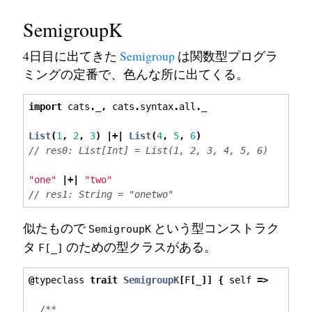
SemigroupK
4日目に出てきた
Semigroup
は関数型プログラ
ミングの定番で、色んな所に出てくる。
import
 cats
.
_
,
 cats
.
syntax
.
all
.
_
List
(
1
,
2
,
3
)
|+|
List
(
4
,
5
,
6
)
// res0: List[Int] = List(1, 2, 3, 4, 5, 6)
"one"
|+|
"two"
// res1: String = "onetwo"
似たもので
という型コンストラク
SemigroupK
タ
のための型クラスがある。
F[_]
@
typeclass 
trait
SemigroupK
[
F
[
_
]]
{
 self 
=>
/**