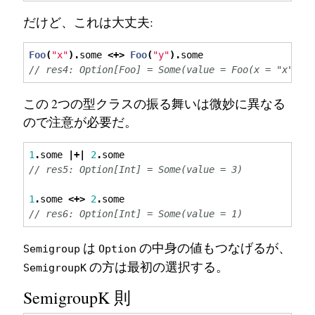
だけど、これは大丈夫:
Foo
(
"x"
).
some 
<+>
Foo
(
"y"
).
some
// res4: Option[Foo] = Some(value = Foo(x = "x"))
この 2つの型クラスの振る舞いは微妙に異なる
ので注意が必要だ。
1
.
some 
|+|
2
.
some
// res5: Option[Int] = Some(value = 3)
1
.
some 
<+>
2
.
some
// res6: Option[Int] = Some(value = 1)
は
の中身の値もつなげるが、
Semigroup
Option
の方は最初の選択する。
SemigroupK
SemigroupK 則