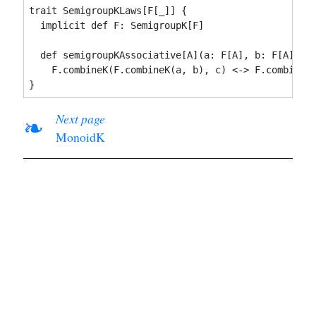
trait SemigroupKLaws[F[_]] {

  implicit def F: SemigroupK[F]

  def semigroupKAssociative[A](a: F[A], b: F[A], c:
    F.combineK(F.combineK(a, b), c) <-> F.combineK(
Next page
❧
MonoidK