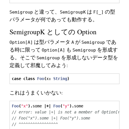
と違って、
は
の型
Semigroup
SemigroupK
F[_]
パラメータが何であっても動作する。
SemigroupK としての Option
は型パラメータ
が
であ
Option[A]
A
Semigroup
る時に限って
も
を形成す
Option[A]
Semigroup
る。そこで
を形成しないデータ型を
Semigroup
定義して邪魔してみよう:
case
class
Foo
(
x
:
String
)
これはうまくいかない:
Foo
(
"x"
).
some 
|+|
Foo
(
"y"
).
some
// error: value |+| is not a member of Option[repl
// Foo("x").some |+| Foo("y").some
// ^^^^^^^^^^^^^^^^^