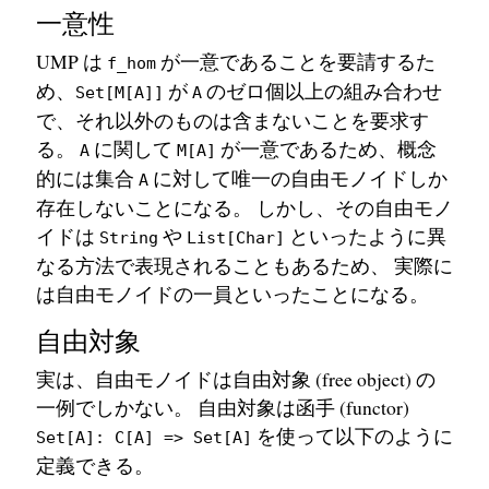
一意性
UMP は
が一意であることを要請するた
f_hom
め、
が
のゼロ個以上の組み合わせ
Set[M[A]]
A
で、それ以外のものは含まないことを要求す
る。
に関して
が一意であるため、概念
A
M[A]
的には集合
に対して唯一の自由モノイドしか
A
存在しないことになる。 しかし、その自由モノ
イドは
や
といったように異
String
List[Char]
なる方法で表現されることもあるため、 実際に
は自由モノイドの一員といったことになる。
自由対象
実は、自由モノイドは自由対象 (free object) の
一例でしかない。 自由対象は函手 (functor)
を使って以下のように
Set[A]: C[A] => Set[A]
定義できる。