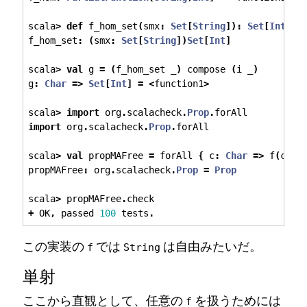
scala
>
def
 f_hom_set
(
smx
:
Set
[
String
]):
Set
[
Int
]
=
f_hom_set
:
(
smx
:
Set
[
String
])
Set
[
Int
]
scala
>
val
 g 
=
(
f_hom_set _
)
 compose 
(
i _
)
g
:
Char
=>
Set
[
Int
]
=
<
function1
>
scala
>
import
 org
.
scalacheck
.
Prop
.
forAll
import
 org
.
scalacheck
.
Prop
.
forAll
scala
>
val
 propMAFree 
=
 forAll 
{
 c
:
Char
=>
 f
(
c
)
=
propMAFree
:
 org
.
scalacheck
.
Prop
=
Prop
scala
>
 propMAFree
.
check
+
 OK
,
 passed 
100
 tests
.
この実装の
では
は自由みたいだ。
f
String
単射
ここから直観として、任意の
を扱うためには
f