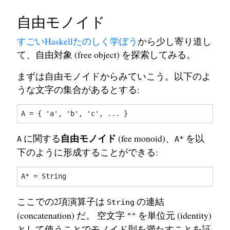
自由モノイド
すごいHaskellたのしく学ぼう
から少し寄り道し
て、自由対象 (free object) を探索してみる。
まずは自由モノイドからみていこう。以下のよ
うな文字の集合があるとする:
自由モノイド
に関する
(fee monoid)、
を以
A
A*
下のように形成することができる:
ここでの2項演算子は
の連結
String
(concatenation) だ。 空文字
を単位元 (identity)
""
として使うことでモノイド則を満たすことを証