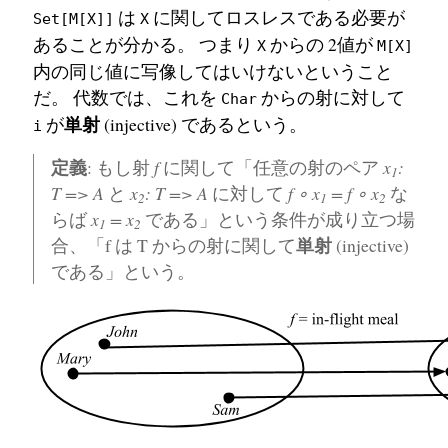
は
に関してロスレスである必要が
Set[M[X]]
X
あることが分かる。 つまり
からの 2値が
X
M[X]
内の同じ値に写像してはいけないということ
だ。 代数では、これを
からの射に対して
Char
単射
が
(injective) であるという。
i
定義
: もし射
f
に関して「任意の射のペア
x
:
1
T => A
と
x
: T => A
に対して
f ∘ x
= f ∘ x
な
2
1
2
らば
x
= x
である」という条件が成り立つ場
1
2
単射
合、「f は T からの射に関して
(injective)
である」という。