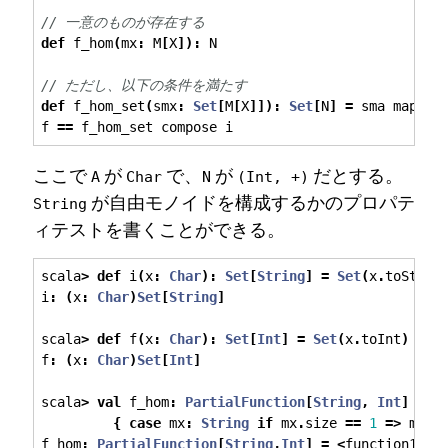
// 一意のものが存在する
def
 f_hom
(
mx
:
 M
[
X
]):
 N
// ただし、以下の条件を満たす
def
 f_hom_set
(
smx
:
Set
[
M
[
X
]]):
Set
[
N
]
=
 sma map 
{
f
f 
==
 f_hom_set compose i
ここで
が
で、
が
だとする。
A
Char
N
(Int, +)
が自由モノイドを構成するかのプロパテ
String
ィテストを書くことができる。
scala
>
def
 i
(
x
:
Char
):
Set
[
String
]
=
Set
(
x
.
toStrin
i
:
(
x
:
Char
)
Set
[
String
]
scala
>
def
 f
(
x
:
Char
):
Set
[
Int
]
=
Set
(
x
.
toInt
)
// 
f
:
(
x
:
Char
)
Set
[
Int
]
scala
>
val
 f_hom
:
PartialFunction
[
String
,
Int
]
=
{
case
 mx
:
String
if
 mx
.
size 
==
1
=>
 mx
.
c
f_hom
:
PartialFunction
[
String
,
Int
]
=
<
function1
>