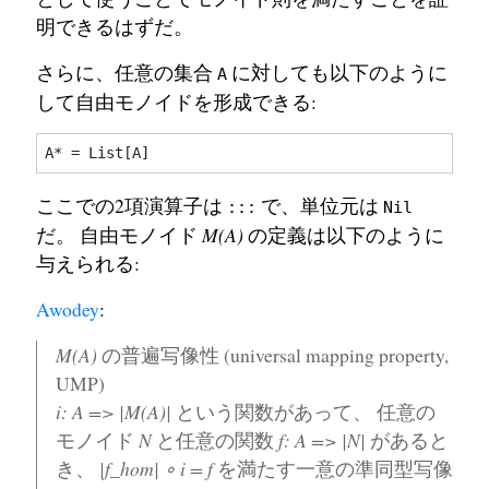
明できるはずだ。
さらに、任意の集合
に対しても以下のように
A
して自由モノイドを形成できる:
ここでの2項演算子は
で、単位元は
:::
Nil
だ。 自由モノイド
M(A)
の定義は以下のように
与えられる:
Awodey
:
M(A)
の普遍写像性 (universal mapping property,
UMP)
i: A => |M(A)|
という関数があって、 任意の
モノイド
N
と任意の関数
f: A => |N|
があると
き、
|f_hom| ∘ i = f
を満たす一意の準同型写像