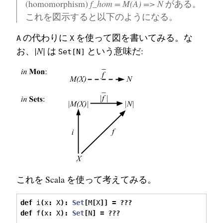
(homomorphism)
f_hom = M(A) => N
がある。
これを図示すると以下のようになる。
の代わりに
を使って図を書いてみる。な
A
X
お、
|N|
は
という意味だ:
Set[N]
これを Scala を使って考えてみる。
def
 i
(
x
:
 X
):
Set
[
M
[
X
]]
=
???
def
 f
(
x
:
 X
):
Set
[
N
]
=
???