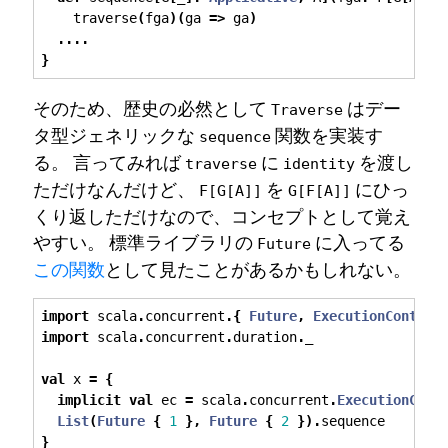
    traverse
(
fga
)(
ga 
=>
 ga
)
....
}
そのため、歴史の必然として
はデー
Traverse
タ型ジェネリックな
関数を実装す
sequence
る。 言ってみれば
に
を渡し
traverse
identity
ただけなんだけど、
を
にひっ
F[G[A]]
G[F[A]]
くり返しただけなので、コンセプトとして覚え
やすい。 標準ライブラリの
に入ってる
Future
この関数
として見たことがあるかもしれない。
import
 scala
.
concurrent
.{
Future
,
ExecutionContext
import
 scala
.
concurrent
.
duration
.
_
val
 x 
=
{
implicit
val
 ec 
=
 scala
.
concurrent
.
ExecutionCont
List
(
Future
{
1
},
Future
{
2
}).
sequence
}