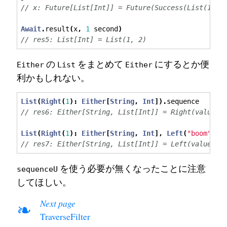
// x: Future[List[Int]] = Future(Success(List(1, 2
Await
.
result
(
x
,
1
 second
)
// res5: List[Int] = List(1, 2)
の
をまとめて
にするとか便
Either
List
Either
利かもしれない。
List
(
Right
(
1
):
Either
[
String
,
Int
]).
sequence
// res6: Either[String, List[Int]] = Right(value =
List
(
Right
(
1
):
Either
[
String
,
Int
],
Left
(
"boom"
):
// res7: Either[String, List[Int]] = Left(value = 
を使う必要が無くなったことに注意
sequenceU
してほしい。
Next page
❧
TraverseFilter