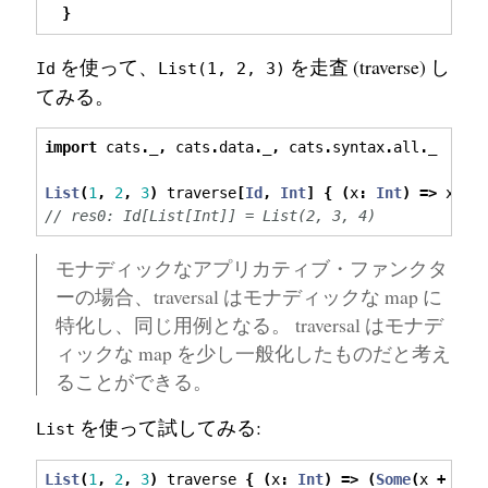
}
を使って、
を走査 (traverse) し
Id
List(1, 2, 3)
てみる。
import
 cats
.
_
,
 cats
.
data
.
_
,
 cats
.
syntax
.
all
.
_
List
(
1
,
2
,
3
)
 traverse
[
Id
,
Int
]
{
(
x
:
Int
)
=>
 x 
+
// res0: Id[List[Int]] = List(2, 3, 4)
モナディックなアプリカティブ・ファンクタ
ーの場合、traversal はモナディックな map に
特化し、同じ用例となる。 traversal はモナデ
ィックな map を少し一般化したものだと考え
ることができる。
を使って試してみる:
List
List
(
1
,
2
,
3
)
 traverse 
{
(
x
:
Int
)
=>
(
Some
(
x 
+
1
):