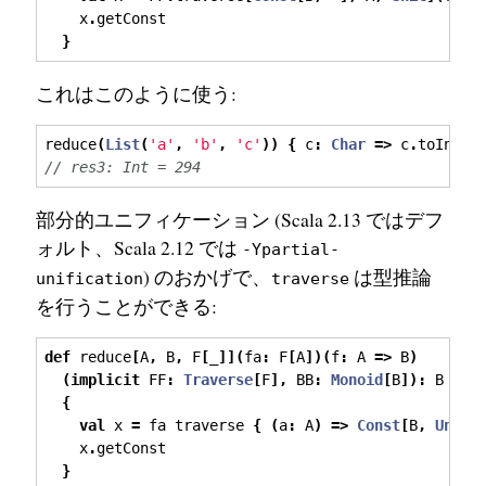
    x
.
getConst
}
これはこのように使う:
reduce
(
List
(
'a'
,
'b'
,
'c'
))
{
 c
:
Char
=>
 c
.
toInt 
}
// res3: Int = 294
部分的ユニフィケーション (Scala 2.13 ではデフ
ォルト、Scala 2.12 では
-Ypartial-
) のおかげで、
は型推論
unification
traverse
を行うことができる:
def
 reduce
[
A
,
 B
,
 F
[
_
]](
fa
:
 F
[
A
])(
f
:
 A 
=>
 B
)
(
implicit
 FF
:
Traverse
[
F
],
 BB
:
Monoid
[
B
]):
 B 
=
{
val
 x 
=
 fa traverse 
{
(
a
:
 A
)
=>
Const
[
B
,
Unit
]
    x
.
getConst
}