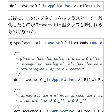
def
 traverse
[
G
[
_
]:
Applicative
,
 A
,
 B
](
as
:
List
[
A
])
最後に、このシグネチャを型クラスとして一般
化したものが
型クラスと呼ばれる
Traversible
ものとなった:
@
typeclass 
trait
Traverse
[
F
[
_
]]
extends
Functor
[
F
]
/**
   * given a function which returns a G effect, th
   * through the running of this function on all t
   * returning an F[A] in a G context
   */
def
 traverse
[
G
[
_
]:
Applicative
,
 A
,
 B
](
fa
:
 F
[
A
])(
/**
   * thread all the G effects through the F struct
   * structure from F[G[_]] to G[F[_]]
   */
def
 sequence
[
G
[
_
]:
Applicative
,
 A
](
fga
:
 F
[
G
[
A
]])