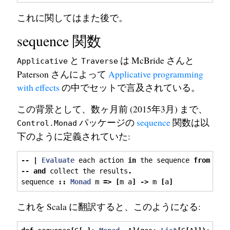
これに関してはまた後で。
sequence 関数
と
は McBride さんと
Applicative
Traverse
Paterson さんによって
Applicative programming
with effects
の中でセットで言及されている。
この背景として、数ヶ月前 (2015年3月) まで、
パッケージの
sequence
関数は以
Control.Monad
下のように定義されていた:
--
|
Evaluate
 each action 
in
 the sequence 
from
 lef
--
and
 collect the results
.
sequence 
::
Monad
 m 
=>
[
m a
]
->
 m 
[
a
]
これを Scala に翻訳すると、このようになる: