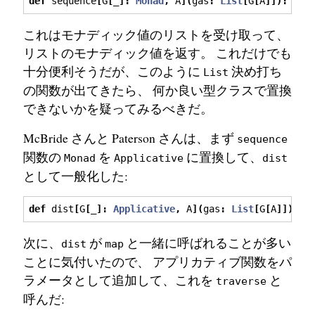
def
 sequence
[
G
[
_
]:
Monad
,
 A
](
gas
:
List
[
G
[
A
]]):
 G
[
L
これはモナディック値のリストを受け取って、
リストのモナディック値を返す。 これだけでも
十分便利そうだが、このように
決め打ち
List
の関数が出てきたら、 何か良い型クラスで置換
できないかを疑ってみるべきだ。
McBride さんと Paterson さんは、まず
sequence
関数の
を
に置換して、
Monad
Applicative
dist
として一般化した:
def
 dist
[
G
[
_
]:
Applicative
,
 A
](
gas
:
List
[
G
[
A
]]):
 G
次に、
が
と一緒に呼ばれることが多い
dist
map
ことに気付いたので、 アプリカティブ関数をパ
ラメータとして追加して、これを
と
traverse
呼んだ: