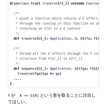
@
typeclass 
trait
Traverse
[
F
[
_
]]
extends
Functor
[
F
]
/**
   * given a function which returns a G effect, th
   * through the running of this function on all t
   * returning an F[A] in a G context
   */
def
 traverse
[
G
[
_
]:
Applicative
,
 A
,
 B
](
fa
:
 F
[
A
])(
/**
   * thread all the G effects through the F struct
   * structure from F[G[_]] to G[F[_]]
   */
def
 sequence
[
G
[
_
]:
Applicative
,
 A
](
fga
:
 F
[
G
[
A
]])
    traverse
(
fga
)(
ga 
=>
 ga
)
....
}
が
という形を取ることに注目し
f
A => G[B]
てほしい。