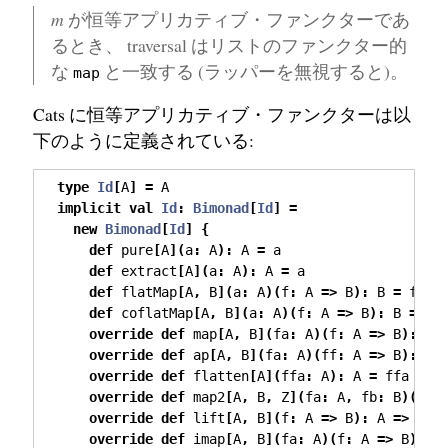
m
が恒等アプリカティブ・ファンクターであ
るとき、 traversal はリストのファンクター的
な
と一致する (ラッパーを無視すると)。
map
Cats に恒等アプリカティブ・ファンクターは以
下のように定義されている:
type
Id
[
A
]
=
 A
implicit
val
Id
:
Bimonad
[
Id
]
=
new
Bimonad
[
Id
]
{
def
 pure
[
A
](
a
:
 A
):
 A 
=
 a
def
 extract
[
A
](
a
:
 A
):
 A 
=
 a
def
 flatMap
[
A
,
 B
](
a
:
 A
)(
f
:
 A 
=>
 B
):
 B 
=
 f
(
a
)
def
 coflatMap
[
A
,
 B
](
a
:
 A
)(
f
:
 A 
=>
 B
):
 B 
=
 f
(
override
def
 map
[
A
,
 B
](
fa
:
 A
)(
f
:
 A 
=>
 B
):
 B 
override
def
 ap
[
A
,
 B
](
fa
:
 A
)(
ff
:
 A 
=>
 B
):
 B 
override
def
 flatten
[
A
](
ffa
:
 A
):
 A 
=
 ffa
override
def
 map2
[
A
,
 B
,
 Z
](
fa
:
 A
,
 fb
:
 B
)(
f
:
override
def
 lift
[
A
,
 B
](
f
:
 A 
=>
 B
):
 A 
=>
 B 
=
override
def
 imap
[
A
,
 B
](
fa
:
 A
)(
f
:
 A 
=>
 B
)(
fi