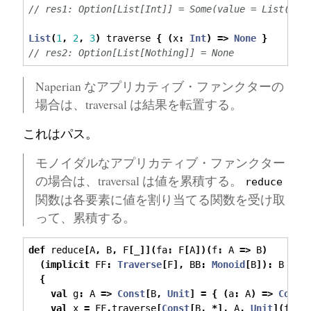
// res1: Option[List[Int]] = Some(value = List(2, 
List
(
1
,
2
,
3
)
 traverse 
{
(
x
:
Int
)
=>
None
}
// res2: Option[List[Nothing]] = None
Naperian なアプリカティブ・ファンクターの
場合は、traversal は結果を転置する。
これはパス。
モノイダルなアプリカティブ・ファンクター
の場合は、traversal は値を累積する。
reduce
関数は各要素に値を割り当てる関数を受け取
って、累積する。
def
 reduce
[
A
,
 B
,
 F
[
_
]](
fa
:
 F
[
A
])(
f
:
 A 
=>
 B
)
(
implicit
 FF
:
Traverse
[
F
],
 BB
:
Monoid
[
B
]):
 B 
=
{
val
 g
:
 A 
=>
Const
[
B
,
Unit
]
=
{
(
a
:
 A
)
=>
Const
val
 x 
=
 FF
.
traverse
[
Const
[
B
,
*],
 A
,
Unit
](
fa
)(