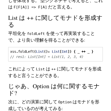
しを体現する。 型シグネチャで考えると、これ
は
だと言える。
F[F[A]] => F[A]
List は ++ に関してモナドを形成す
る
平坦化を
を使って再実装すること
foldLeft
で、より良い理解を得ることができる:
xss
.
foldLeft
(
List
():
List
[
Int
])
{
 _ 
++
 _ 
}
// res1: List[Int] = List(1, 2, 3, 4)
これによって
は
に関してモナドを形成
List
++
すると言うことができる。
じゃあ、Option は何に関するモナ
ド?
次に、どの演算に関して
はモナドを形
Option
成しているのが考えてみる: