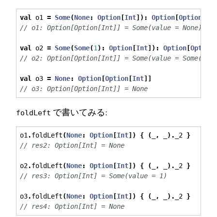
val
 o1 
=
Some
(
None
:
Option
[
Int
]):
Option
[
Option
[
In
// o1: Option[Option[Int]] = Some(value = None)
val
 o2 
=
Some
(
Some
(
1
):
Option
[
Int
]):
Option
[
Option
// o2: Option[Option[Int]] = Some(value = Some(val
val
 o3 
=
None
:
Option
[
Option
[
Int
]]
// o3: Option[Option[Int]] = None
で書いてみる:
foldLeft
o1
.
foldLeft
(
None
:
Option
[
Int
])
{
(
_
,
 _
).
_2 
}
// res2: Option[Int] = None
o2
.
foldLeft
(
None
:
Option
[
Int
])
{
(
_
,
 _
).
_2 
}
// res3: Option[Int] = Some(value = 1)
o3
.
foldLeft
(
None
:
Option
[
Int
])
{
(
_
,
 _
).
_2 
}
// res4: Option[Int] = None