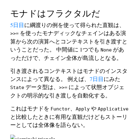
モナドはフラクタルだ
5日目
に綱渡りの例を使って得られた直観は、
を使ったモナディックなチェインはある演
>>=
算から次の演算へとコンテキストを引き渡すと
いうことだった。 中間値に 1つでも
があ
None
っただけで、チェイン全体が島流しとなる。
引き渡されるコンテキストはモナドのインスタ
ンスによって異なる。 例えば、
7日目
にみた
データ型は、
によって状態オブジェ
State
>>=
クトの明示的な引き渡しを自動化する。
これはモナドを
、
や
Functor
Apply
Applicative
と比較したときに有用な直観だけどもストーリ
ーとしては全体像を語らない。