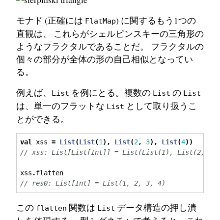
モナド (正確には
) に関するもう1つの
FlatMap
直観は、 これらがシェルピンスキーの三角形の
ようなフラクタルであることだ。 フラクタルの
個々の部分が全体の形の自己相似となってい
る。
例えば、
を例にとる。複数の
の
List
List
List
は、単一のフラットな
として取り扱うこ
List
とができる。
val
 xss 
=
List
(
List
(
1
),
List
(
2
,
3
),
List
(
4
))
// xss: List[List[Int]] = List(List(1), List(2, 3)
xss
.
flatten
// res0: List[Int] = List(1, 2, 3, 4)
この
関数は
データ構造の押し潰
flatten
List