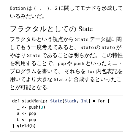
は
に関してモナドを形成して
Option
(_, _)._2
いるみたいだ。
フラクタルとしての State
フラクタルという視点から
データ型に関
State
してもう一度考えてみると、
の
が
State
State
やはり
であることは明らかだ。 この特性
State
を利用することで、
や
といったミニ・
pop
push
プログラムを書いて、 それらを
内包表記を
for
用いてより大きな
に合成するといったこ
State
とが可能となる:
def
 stackManip
:
State
[
Stack
,
Int
]
=
for
{
  _ 
<-
 push
(
3
)
  a 
<-
 pop
  b 
<-
 pop
}
yield
(
b
)