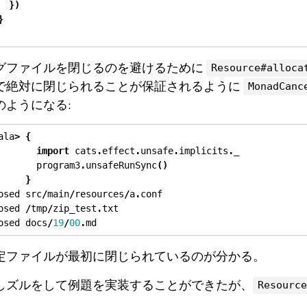
})
}
グファイルを閉じるのを避けるために
Resource#alloca
で絶対に閉じられることが保証されるように
MonadCanc
のようになる:
ala
>
{
import
 cats
.
effect
.
unsafe
.
implicits
.
_
       program3
.
unsafeRunSync
()
}
osed src
/
main
/
resources
/
a
.
conf
osed 
/
tmp
/
zip_test
.
txt
osed docs
/
19
/
00
.
md
定ファイルが最初に閉じられているのが分かる。
しズルをして例題を実装することができたが、
Resource