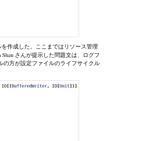
ルを作成した。ここまではリソース管理
eh Shan さんが提示した問題文は、ログフ
ルの方が設定ファイルのライフサイクル
 IO
[(
BufferedWriter
,
 IO
[
Unit
])]
=
for
{