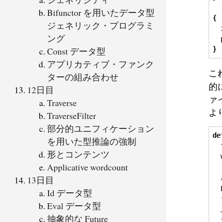
Bifunctor を用いたデータ型
{
ジェネリック・プログラミ
ング
  
Const データ型
}
アプリカティブ・ファンク
こ
ターの組み合わせ
的
12日目
ァ
Traverse
よ
TraverseFilter
部分的ユニフィケーション
de
を用いた型推論の強制
  
形とコンテンツ
  
Applicative wordcount
13日目
  
Id データ型
Eval データ型
  
抽象的な Future