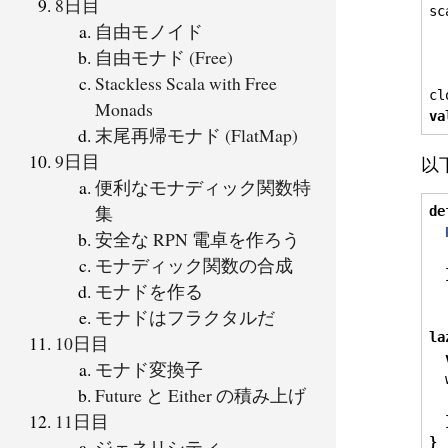
8日目
sc
自由モノイド
自由モナド (Free)
  
Stackless Scala with Free
cl
Monads
va
末尾再帰モナド (FlatMap)
9日目
以
便利なモナディック関数特
集
de
安全な RPN 電卓を作ろう
モナディック関数の合成
モナドを作る
モナドはフラクタルだ
la
10日目
モナド変換子
  
Future と Either の積み上げ
  
11日目
}
ジェネリシティ