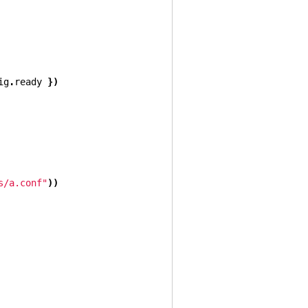
ig
.
ready 
})
s/a.conf"
))