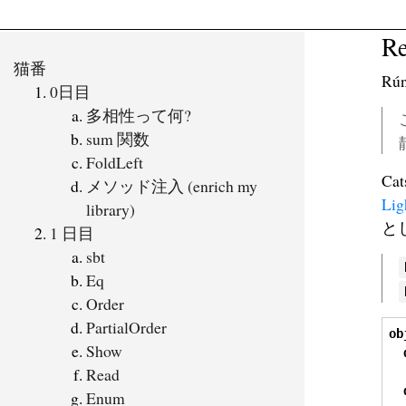
R
猫番
Rú
0日目
多相性って何?
sum 関数
FoldLeft
Cat
メソッド注入 (enrich my
Lig
library)
と
1 日目
sbt
Eq
Order
PartialOrder
ob
Show
Read
Enum