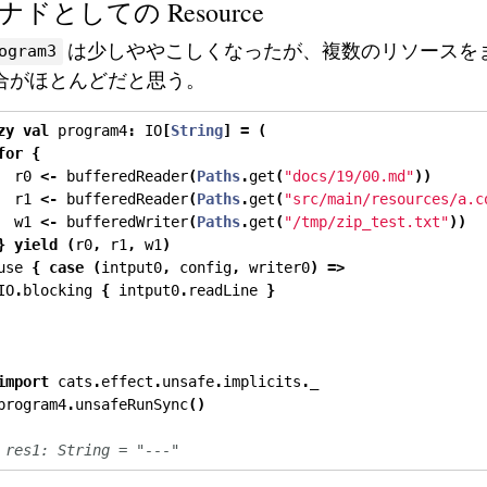
ナドとしての Resource
は少しややこしくなったが、複数のリソースを
ogram3
合がほとんどだと思う。
zy
val
 program4
:
 IO
[
String
]
=
(
for
{
  r0 
<-
 bufferedReader
(
Paths
.
get
(
"docs/19/00.md"
))
  r1 
<-
 bufferedReader
(
Paths
.
get
(
"src/main/resources/a.c
  w1 
<-
 bufferedWriter
(
Paths
.
get
(
"/tmp/zip_test.txt"
))
}
yield
(
r0
,
 r1
,
 w1
)
use 
{
case
(
intput0
,
 config
,
 writer0
)
=>
IO
.
blocking 
{
 intput0
.
readLine 
}
import
 cats
.
effect
.
unsafe
.
implicits
.
_
program4
.
unsafeRunSync
()
 res1: String = "---"