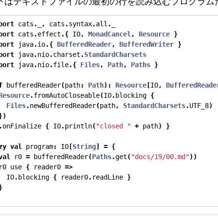
下はテキストファイルの最初の行を読み込むプログラムだ
port
 cats
.
_
,
 cats
.
syntax
.
all
.
_
port
 cats
.
effect
.{
 IO
,
MonadCancel
,
Resource
}
port
 java
.
io
.{
BufferedReader
,
BufferedWriter
}
port
 java
.
nio
.
charset
.
StandardCharsets
port
 java
.
nio
.
file
.{
Files
,
Path
,
Paths
}
f
 bufferedReader
(
path
:
Path
):
Resource
[
IO
,
BufferedReade
Resource
.
fromAutoCloseable
(
IO
.
blocking 
{
Files
.
newBufferedReader
(
path
,
StandardCharsets
.
UTF_8
)
})
.
onFinalize 
{
 IO
.
println
(
"closed "
+
 path
)
}
zy
val
 program
:
 IO
[
String
]
=
{
val
 r0 
=
 bufferedReader
(
Paths
.
get
(
"docs/19/00.md"
))
r0 use 
{
 reader0 
=>
  IO
.
blocking 
{
 reader0
.
readLine 
}
}