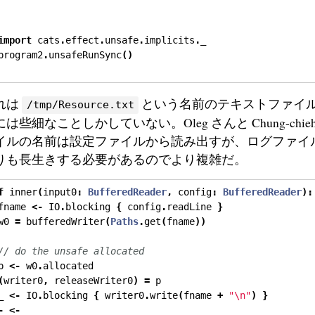
import
 cats
.
effect
.
unsafe
.
implicits
.
_
program2
.
unsafeRunSync
()
れは
という名前のテキストファイ
/tmp/Resource.txt
には些細なことしかしていない。Oleg さんと Chung-chi
イルの名前は設定ファイルから読み出すが、ログファイ
りも長生きする必要があるのでより複雑だ。
f
 inner
(
input0
:
BufferedReader
,
 config
:
BufferedReader
):
fname 
<-
 IO
.
blocking 
{
 config
.
readLine 
}
w0 
=
 bufferedWriter
(
Paths
.
get
(
fname
))
// do the unsafe allocated
p 
<-
 w0
.
allocated
(
writer0
,
 releaseWriter0
)
=
 p
_ 
<-
 IO
.
blocking 
{
 writer0
.
write
(
fname 
+
"\n"
)
}
-
<-