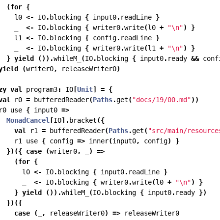
(
for
{
    l0 
<-
 IO
.
blocking 
{
 input0
.
readLine 
}
    _  
<-
 IO
.
blocking 
{
 writer0
.
write
(
l0 
+
"\n"
)
}
    l1 
<-
 IO
.
blocking 
{
 config
.
readLine 
}
    _  
<-
 IO
.
blocking 
{
 writer0
.
write
(
l1 
+
"\n"
)
}
}
yield
()).
whileM_
(
IO
.
blocking 
{
 input0
.
ready 
&&
 conf
yield
(
writer0
,
 releaseWriter0
)
zy
val
 program3
:
 IO
[
Unit
]
=
{
val
 r0 
=
 bufferedReader
(
Paths
.
get
(
"docs/19/00.md"
))
r0 use 
{
 input0 
=>
MonadCancel
[
IO
].
bracket
({
val
 r1 
=
 bufferedReader
(
Paths
.
get
(
"src/main/resource
    r1 use 
{
 config 
=>
 inner
(
input0
,
 config
)
}
})({
case
(
writer0
,
 _
)
=>
(
for
{
      l0 
<-
 IO
.
blocking 
{
 input0
.
readLine 
}
      _  
<-
 IO
.
blocking 
{
 writer0
.
write
(
l0 
+
"\n"
)
}
}
yield
()).
whileM_
(
IO
.
blocking 
{
 input0
.
ready 
})
})({
case
(
_
,
 releaseWriter0
)
=>
 releaseWriter0