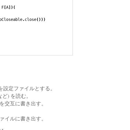
 F
[
A
])(
oCloseable
.
close
()))
方を設定ファイルとする。
ど) を読む。
を交互に書き出す。
ァイルに書き出す。