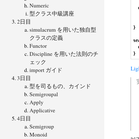
Numeric
型クラス中級講座
2日目
}
simulacrum を用いた独自型
クラスの定義
se
Functor
Discipline を用いた法則のチ
}
ェック
Lig
import ガイド
3日目
型を司るもの、カインド
Semigroupal
Apply
Applicative
4日目
Semigroup
Monoid