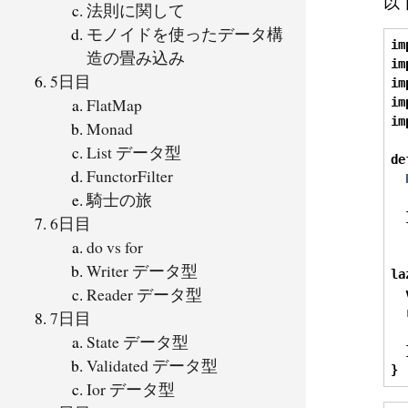
以
法則に関して
モノイドを使ったデータ構
im
造の畳み込み
im
5日目
im
FlatMap
im
im
Monad
List データ型
de
FunctorFilter
騎士の旅
6日目
do vs for
Writer データ型
la
Reader データ型
  
7日目
  
State データ型
Validated データ型
}
Ior データ型