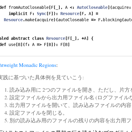
def
 fromAutoCloseable
[
F
[
_
],
 A 
<:
AutoCloseable
](
acquire
:
implicit
 F
:
Sync
[
F
]):
Resource
[
F
,
 A
]
=
Resource
.
make
(
acquire
)(
autoCloseable 
=>
 F
.
blocking
(
aut
aled
abstract
class
Resource
[
F
[
_
],
+
A
]
{
def
 use
[
B
](
f
:
 A 
=>
 F
[
B
]):
 F
[
B
]
htweight Monadic Regions
:
実践に基づいた具体例を見ていこう:
読み込み用に 2つのファイルを開き、ただし、片
設定ファイルから出力用ファイル名 (ログファイルな
出力用ファイルを開いて、読み込みファイルの内容
設定ファイルを閉じる。
別の読み込み用のファイルの残りの内容を出力用フ