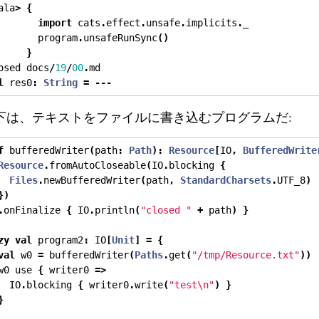
ala
>
{
import
 cats
.
effect
.
unsafe
.
implicits
.
_
       program
.
unsafeRunSync
()
}
osed docs
/
19
/
00
.
md
l
 res0
:
String
=
---
下は、テキストをファイルに書き込むプログラムだ:
f
 bufferedWriter
(
path
:
Path
):
Resource
[
IO
,
BufferedWrite
Resource
.
fromAutoCloseable
(
IO
.
blocking 
{
Files
.
newBufferedWriter
(
path
,
StandardCharsets
.
UTF_8
)
})
.
onFinalize 
{
 IO
.
println
(
"closed "
+
 path
)
}
zy
val
 program2
:
 IO
[
Unit
]
=
{
val
 w0 
=
 bufferedWriter
(
Paths
.
get
(
"/tmp/Resource.txt"
))
w0 use 
{
 writer0 
=>
  IO
.
blocking 
{
 writer0
.
write
(
"test\n"
)
}
}