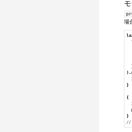
モ
pr
場
la
  
  
  
).
  
}
{
  
}
//