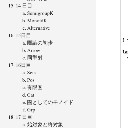
14 日目
  
SemigroupK
  
MonoidK
  
Alternative
  
15日目
}
圏論の初歩
Arrow
la
同型射
16日目
  
Sets
Pos
  
有限圏
Cat
  
圏としてのモノイド
  
Grp
17 日目
始対象と終対象