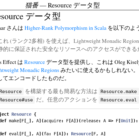
猫番
— Resource データ型
esource データ型
nar さんは
Higher-Rank Polymorphism in Scala
を以下のよう
これ (ランク2多相) を使えば、Lightweight Monadic Re
静的に保証された安全なリソースへのアクセスができる
s Effect は
Resource
データ型を提供し、これは Oleg Kiselyov
htweight Monadic Regions
みたいに使えるかもしれない。
してエンコードしたものだ。
を構築する最も簡易な方法は
Resource
Resource.make
だ。任意のアクションを
Resource#use
Resource.eval
ject
Resource
{
def
 make
[
F
[
_
],
 A
](
acquire
:
 F
[
A
])(
release
:
 A 
=>
 F
[
Unit
]):
def
 eval
[
F
[
_
],
 A
](
fa
:
 F
[
A
]):
Resource
[
F
,
 A
]