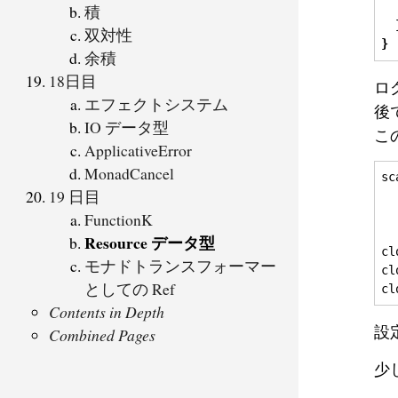
積
双対性
}
余積
18日目
ロ
エフェクトシステム
後
IO データ型
こ
ApplicativeError
MonadCancel
sc
19 日目
  
FunctionK
Resource データ型
cl
モナドトランスフォーマー
cl
としての Ref
cl
Contents in Depth
設
Combined Pages
少