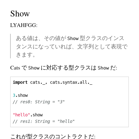
Show
LYAHFGG:
ある値は、その値が
型クラスのインス
Show
タンスになっていれば、文字列として表現で
きます。
Cats で
に対応する型クラスは
だ:
Show
Show
import
 cats
.
_
,
 cats
.
syntax
.
all
.
_
3
.
show
// res0: String = "3"
"hello"
.
show
// res1: String = "hello"
これが型クラスのコントラクトだ: