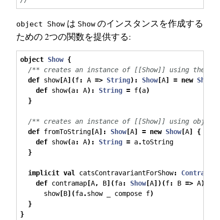
は
のインスタンスを作成する
object Show
Show
ための 2つの関数を提供する:
object
Show
{
/** creates an instance of [[Show]] using the pr
def
 show
[
A
](
f
:
 A 
=>
String
):
Show
[
A
]
=
new
Show
[
def
 show
(
a
:
 A
):
String
=
 f
(
a
)
}
/** creates an instance of [[Show]] using object
def
 fromToString
[
A
]:
Show
[
A
]
=
new
Show
[
A
]
{
def
 show
(
a
:
 A
):
String
=
 a
.
toString
}
implicit
val
 catsContravariantForShow
:
Contravar
def
 contramap
[
A
,
 B
](
fa
:
Show
[
A
])(
f
:
 B 
=>
 A
):
S
      show
[
B
](
fa
.
show _ compose f
)
}
}