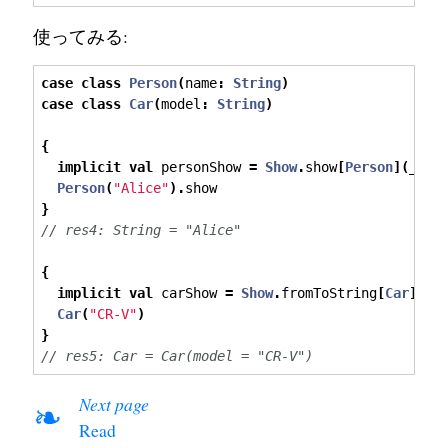
使ってみる:
case
class
Person
(
name
:
String
)
case
class
Car
(
model
:
String
)
{
implicit
val
 personShow 
=
Show
.
show
[
Person
](
_
.
na
Person
(
"Alice"
).
show
}
// res4: String = "Alice"
{
implicit
val
 carShow 
=
Show
.
fromToString
[
Car
]
Car
(
"CR-V"
)
}
// res5: Car = Car(model = "CR-V")
Next page
❧
Read