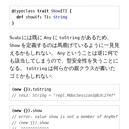
@
typeclass 
trait
Show
[
T
]
{
def
 show
(
f
:
 T
):
String
}
Scala には既に
に
があるため、
Any
toString
を定義するのは馬鹿げているように一見見
Show
えるかもしれない。
ということは逆に何で
Any
も該当してしまうので、型安全性を失うことに
なる。
は何らかの親クラスが書いた
toString
ゴミかもしれない:
(
new
{}).
toString
// res2: String = "repl.MdocSession1@b3c274f"
(
new
{}).
show
// error: value show is not a member of AnyRef
// (new {}).show
//  ^^^^^^^^^^^^