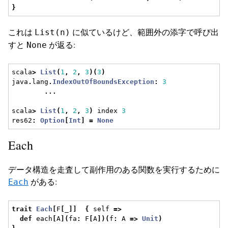
}
これは
に似ているけど、範囲外の添字で呼び出
List(n)
すと
が返る:
None
scala
>
List
(
1
,
2
,
3
)(
3
)
java
.
lang
.
IndexOutOfBoundsException
:
3
...
scala
>
List
(
1
,
2
,
3
)
 index 
3
res62
:
Option
[
Int
]
=
None
Each
データ構造を走査して副作用のある関数を実行するために
がある:
Each
trait
Each
[
F
[
_
]]
{
 self 
=>
def
 each
[
A
](
fa
:
 F
[
A
])(
f
:
 A 
=>
Unit
)