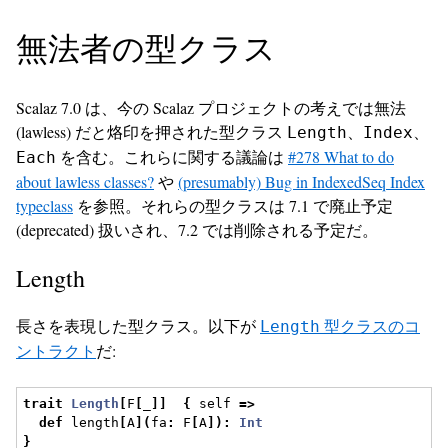
無法者の型クラス
Scalaz 7.0 は、今の Scalaz プロジェクトの考えでは無法
(lawless) だと烙印を押された型クラス
、
、
Length
Index
を含む。これらに関する議論は
#278 What to do
Each
about lawless classes?
や
(presumably) Bug in IndexedSeq Index
typeclass
を参照。それらの型クラスは 7.1 で廃止予定
(deprecated) 扱いされ、7.2 では削除される予定だ。
Length
長さを表現した型クラス。以下が
型クラスのコ
Length
ントラクト
だ:
trait
Length
[
F
[
_
]]
{
 self 
=>
def
 length
[
A
](
fa
:
 F
[
A
]):
Int
}