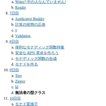
Writer? 中の人なんていません!
Reader
7日目
Applicative Builder
計算の状態の正体
\/
Validation
8日目
便利なモナディック関数特集
安全な RPN 電卓を作ろう
モナディック関数の合成
モナドを作る
9日目
Tree
Zipper
Id
無法者の型クラス
10日目
モナド変換子