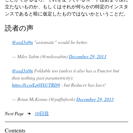
立たないものか、もしくはそれが何らかの特定のインスタ
ンスであると暗に仮定したものではないかということだ。
読者の声
@eed3si9n
"axiomatic" would be better.
— Miles Sabin (@milessabin)
December 29, 2013
@eed3si9n
Foldable too (unless it also has a Functor but
then nothing past parametricity):
https://t.co/Lp0YkUTRD9
- but Reducer has laws!
— Brian McKenna (@puffnfresh)
December 29, 2013
Next Page
❧
10日目
Contents