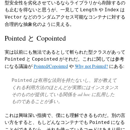
型安全性を劣化させているならライブラリから削除するの
も止むを得ないと思うが、一見して
や
は
Length
Index
などのランダムアクセス可能なコンテナに対する
Vector
合理的な抽象化のように見える。
Pointed と Copointed
実は以前にも無法であるとして斬られた型クラスがあって
と
がそれだ。これに関しては参考
Pointed
Copointed
になる議論が
Pointed/Copointed
や
Why not Pointed?
にある:
は有用な法則を持たないし、皆が教えて
Pointed
くれる利用方法のほとんどが実際にはインスタンス
そのものが提供している関係を ad hoc に乱用した
ものであることが多い。
これは興味深い指摘で、僕にも理解できるものだ。別の言
い方をすると、もしどんなコンテナでも
になる
Pointed
ことができるなら、それを使っているコードはあまり役に