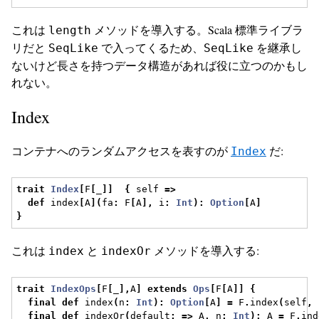
これは
メソッドを導入する。Scala 標準ライブラ
length
リだと
で入ってくるため、
を継承し
SeqLike
SeqLike
ないけど長さを持つデータ構造があれば役に立つのかもし
れない。
Index
コンテナへのランダムアクセスを表すのが
だ:
Index
trait
Index
[
F
[
_
]]
{
 self 
=>
def
 index
[
A
](
fa
:
 F
[
A
],
 i
:
Int
):
Option
[
A
]
}
これは
と
メソッドを導入する:
index
indexOr
trait
IndexOps
[
F
[
_
],
A
]
extends
Ops
[
F
[
A
]]
{
final
def
 index
(
n
:
Int
):
Option
[
A
]
=
 F
.
index
(
self
,
 
final
def
 indexOr
(
default
:
=>
 A
,
 n
:
Int
):
 A 
=
 F
.
ind