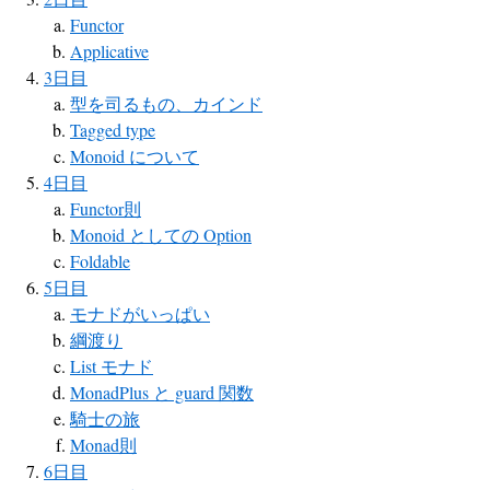
Functor
Applicative
3日目
型を司るもの、カインド
Tagged type
Monoid について
4日目
Functor則
Monoid としての Option
Foldable
5日目
モナドがいっぱい
綱渡り
List モナド
MonadPlus と guard 関数
騎士の旅
Monad則
6日目