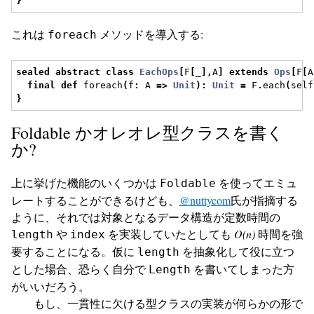
}
これは
メソッドを導入する:
foreach
sealed
abstract
class
EachOps
[
F
[
_
],
A
]
extends
Ops
[
F
[
A
final
def
 foreach
(
f
:
 A 
=>
Unit
):
Unit
=
 F
.
each
(
self
}
Foldable かオレオレ型クラスを書く
か?
上に挙げた機能のいくつかは
を使ってエミュ
Foldable
レートすることができるけども、
@nuttycom
氏が指摘する
ように、それでは対象となるデータ構造が定数時間の
や
を実装していたとしても
O(n)
時間を強
length
index
要することになる。仮に
を抽象化して役に立つ
length
とした場合、恐らく自分で
を書いてしまった方
Length
がいいだろう。
もし、一貫性に欠ける型クラスの実装が何らかの形で