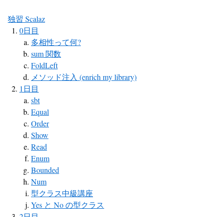
独習 Scalaz
0日目
多相性って何?
sum 関数
FoldLeft
メソッド注入 (enrich my library)
1日目
sbt
Equal
Order
Show
Read
Enum
Bounded
Num
型クラス中級講座
Yes と No の型クラス
2日目