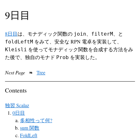
9日目
8日目
は、モナディック関数の
、
、と
join
filterM
をみて、安全な RPN 電卓を実装して、
foldLeftM
を使ってモナディック関数を合成する方法をみ
Kleisli
た後で、独自のモナド
を実装した。
Prob
Next Page
❧
Tree
Contents
独習 Scalaz
0日目
多相性って何?
sum 関数
FoldLeft