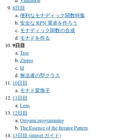
Validation
8日目
便利なモナディック関数特集
安全な RPN 電卓を作ろう
モナディック関数の合成
モナドを作る
9日目
Tree
Zipper
Id
無法者の型クラス
10日目
モナド変換子
11日目
Lens
12日目
Origami programming
The Essence of the Iterator Pattern
13日目 (import ガイド)