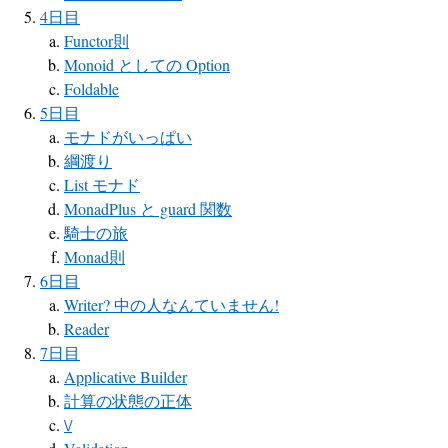
4日目
Functor則
Monoid としての Option
Foldable
5日目
モナドがいっぱい
綱渡り
List モナド
MonadPlus と guard 関数
騎士の旅
Monad則
6日目
Writer? 中の人なんていません!
Reader
7日目
Applicative Builder
計算の状態の正体
\/