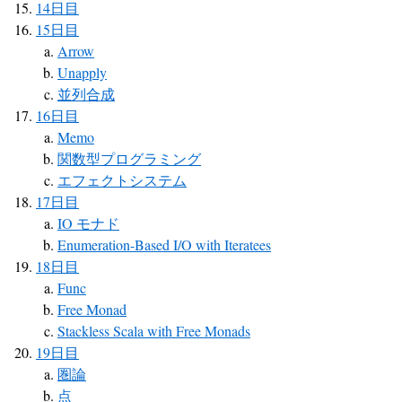
14日目
15日目
Arrow
Unapply
並列合成
16日目
Memo
関数型プログラミング
エフェクトシステム
17日目
IO モナド
Enumeration-Based I/O with Iteratees
18日目
Func
Free Monad
Stackless Scala with Free Monads
19日目
圏論
点