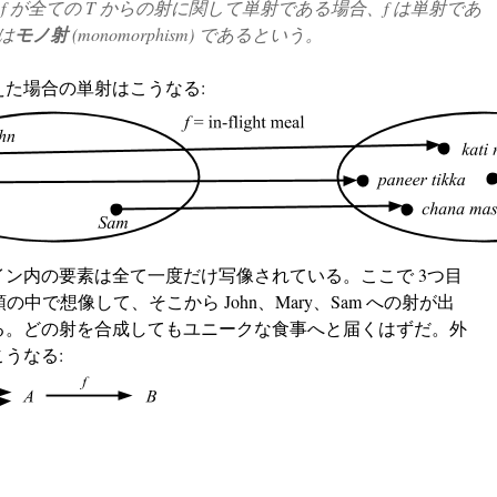
し
f
が全ての
T
からの射に関して単射である場合、
f
は単射であ
は
モノ射
(monomorphism) であるという。
えた場合の単射はこうなる:
イン内の要素は全て一度だけ写像されている。ここで 3つ目
の中で想像して、そこから John、Mary、Sam への射が出
る。どの射を合成してもユニークな食事へと届くはずだ。外
うなる: