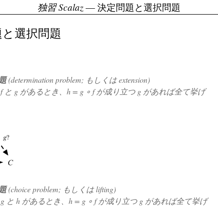
独習 Scalaz
— 決定問題と選択問題
題と選択問題
題
(determination problem; もしくは extension)
す
f
と
g
があるとき、
h = g ∘ f
が成り立つ
g
があれば全て挙げ
題
(choice problem; もしくは lifting)
す
g
と
h
があるとき、
h = g ∘ f
が成り立つ
g
があれば全て挙げ