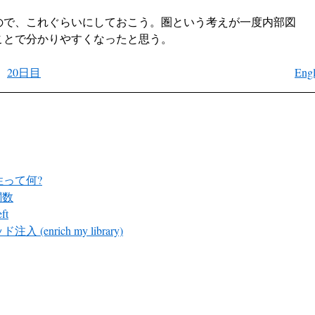
ので、これぐらいにしておこう。圏という考えが一度内部図
ことで分かりやすくなったと思う。
20日目
Engl
性って何?
関数
ft
入 (enrich my library)