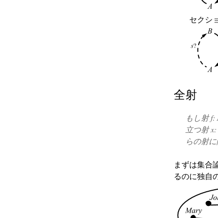
セクシ
全射
もし射
f:
立つ射
x:
らの射に
まずは集合論で
るのに独自の