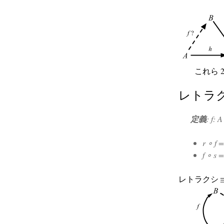
これら
レトラ
定義
:
f: 
r ∘ f =
f ∘ s =
レトラクシ