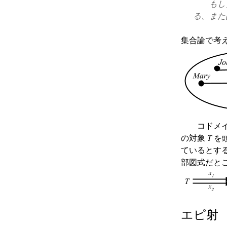
も
る、また
集合論で考
コドメ
の対象
T
を頭
ているとす
部図式だとこ
エピ射