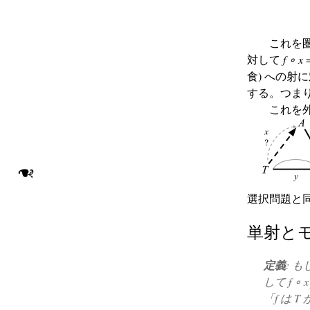
これを
対して
f ∘ x 
食) への射
する。つま
これを
❧
選択問題と
単射と
定義
: 
して
f ∘ x
「f は 