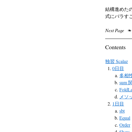
結構進めた
式にバラす
Next Page
❧
Contents
独習 Scalaz
0日目
多相
sum 
FoldLe
メソッド注
1日目
sbt
Equal
Order
Show