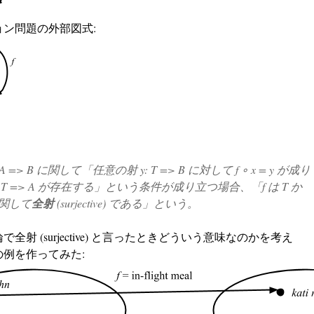
ョン問題の外部図式:
 A => B
に関して「任意の射
y: T => B
に対して
f ∘ x = y
が成り
 T => A
が存在する」という条件が成り立つ場合、「f は T か
関して
全射
(surjective) である」という。
全射 (surjective) と言ったときどういう意味なのかを考え
例を作ってみた: