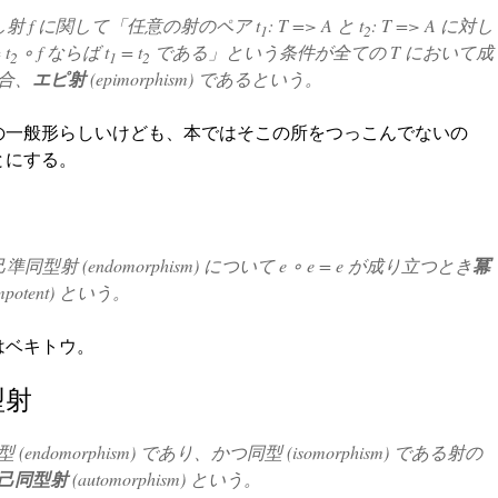
もし射
f
に関して「任意の射のペア
t
: T => A
と
t
: T => A
に対し
1
2
 t
∘ f
ならば
t
= t
である」という条件が全ての
T
において成
2
1
2
合、
エピ射
(epimorphism) であるという。
の一般形らしいけども、本ではそこの所をつっこんでないの
とにする。
己準同型射 (endomorphism) について
e ∘ e = e
が成り立つとき
冪
empotent) という。
はベキトウ。
型射
(endomorphism) であり、かつ同型 (isomorphism) である射の
己同型射
(automorphism) という。