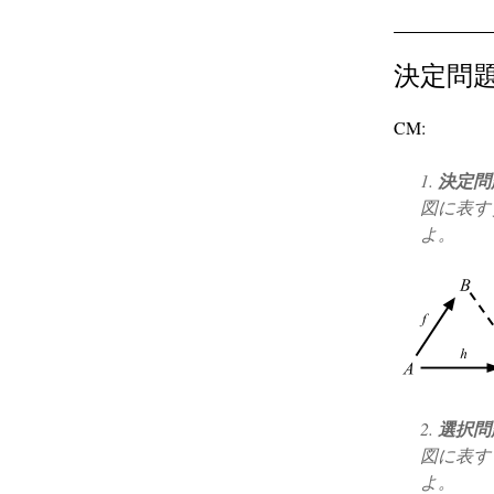
決定問
CM:
1.
決定問
図に表
よ。
2.
選択問
図に表
よ。