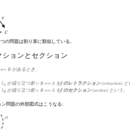
 2つの問題は割り算に類似している。
クションとセクション
A => B
があるとき、
 1
が成り立つ射
r: B => A
を
f のレトラクション
(retraction)
A
 1
が成り立つ射
s: B => A
を
f のセクション
(section) という。
B
ョン問題の外部図式はこうなる: