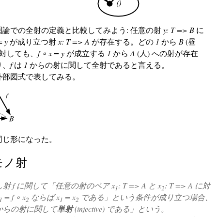
圏論での全射の定義と比較してみよう: 任意の射
y: T => B
に
= y
が成り立つ射
x: T => A
が存在する。どの
1
から
B
(昼
に対しても、
f ∘ x = y
が成立する
1
から
A
(人) への射が存在
り、
f
は
1
からの射に関して全射であると言える。
外部図式で表してみる。
同じ形になった。
モノ射
もし射
f
に関して「任意の射のペア
x
: T => A
と
x
: T => A
に対
1
2
= f ∘ x
ならば
x
= x
である」という条件が成り立つ場合、
1
2
1
2
T からの射に関して
単射
(injective) である」という。