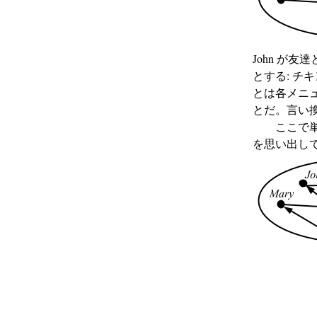
John が
とする: 
とは各メニ
とだ。言い
ここで
を思い出し