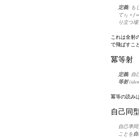
定義
: 
て
t
∘ f =
1
り立つ場
これは全射
で飛ばすこ
冪等射
定義
: 自
等射
(id
冪等の読み
自己同
自己準同型 
ことを
自