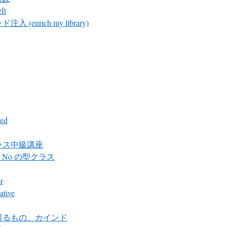
ft
入 (enrich my library)
ed
ラス中級講座
 と No の型クラス
r
ative
司るもの、カインド