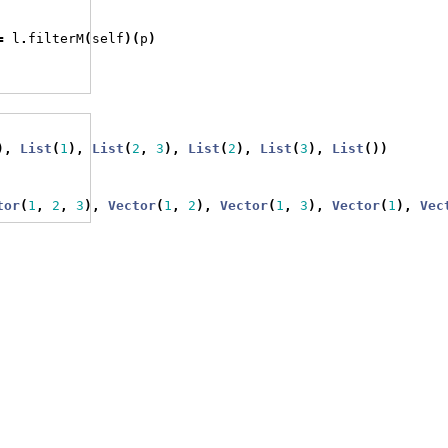
=
 l
.
filterM
(
self
)(
p
)
),
List
(
1
),
List
(
2
,
3
),
List
(
2
),
List
(
3
),
List
())
tor
(
1
,
2
,
3
),
Vector
(
1
,
2
),
Vector
(
1
,
3
),
Vector
(
1
),
Vec