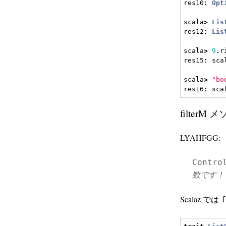
res10
:
Opt
scala
>
Lis
res12
:
Lis
scala
>
9
.
r
res15
:
 sca
scala
>
"bo
res16
:
 sca
filterM 
LYAHFGG:
Contro
数です！
Scalaz では
f