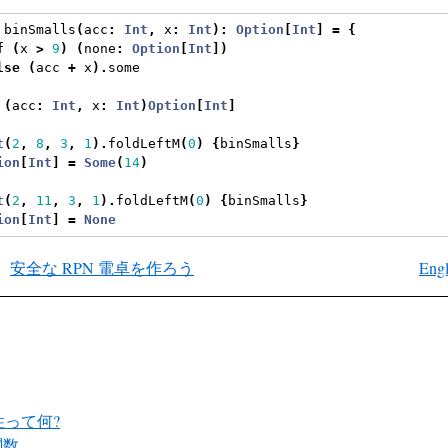
 binSmalls
(
acc
:
Int
,
 x
:
Int
):
Option
[
Int
]
=
{
f
(
x 
>
9
)
(
none
:
Option
[
Int
])
lse
(
acc 
+
 x
).
some
(
acc
:
Int
,
 x
:
Int
)
Option
[
Int
]
t
(
2
,
8
,
3
,
1
).
foldLeftM
(
0
)
{
binSmalls
}
ion
[
Int
]
=
Some
(
14
)
t
(
2
,
11
,
3
,
1
).
foldLeftM
(
0
)
{
binSmalls
}
ion
[
Int
]
=
None
安全な RPN 電卓を作ろう
Engl
性って何?
関数