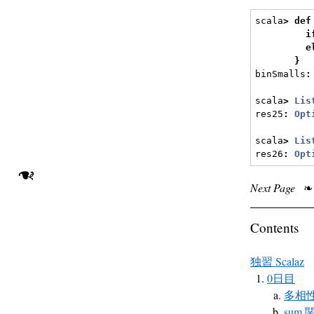
scala
>
def
i
e
}
binSmalls
:
scala
>
Lis
res25
:
Opt
scala
>
Lis
res26
:
Opt
❧
Next Page
❧
Contents
独習 Scalaz
0日目
多相
sum 