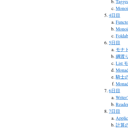
Tagged
Mono
4日目
Funct
Mono
Foldab
5日目
モナ
綱渡
List
Monad
騎士
Mona
6日目
Wri
Reade
7日目
Applic
計算