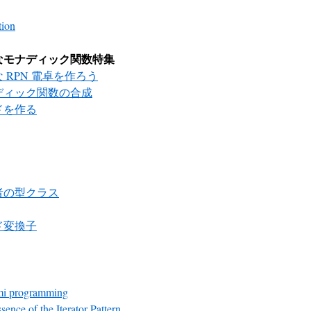
tion
なモナディック関数特集
 RPN 電卓を作ろう
ディック関数の合成
ドを作る
者の型クラス
ド変換子
mi programming
sence of the Iterator Pattern