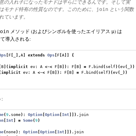
意の入れ子になったモナドは平らにできるんです。そして実
はモナド特有の性質なのです。このために、
という関数
join
れています。
メソッド (およびシンボルを使ったエイリアス
) は
oin
μ
て導入される:
Ops
[
F
[
_
],
A
]
extends
Ops
[
F
[
A
]]
{
[
B
](
implicit
 ev
:
 A 
<~<
 F
[
B
]):
 F
[
B
]
=
 F
.
bind
(
self
)(
ev
(
_
))
(
implicit
 ev
:
 A 
<~<
 F
[
B
]):
 F
[
B
]
=
 F
.
bind
(
self
)(
ev
(
_
))
:
me
(
9
.
some
):
Option
[
Option
[
Int
]]).
join
on
[
Int
]
=
Some
(
9
)
me
(
none
):
Option
[
Option
[
Int
]]).
join