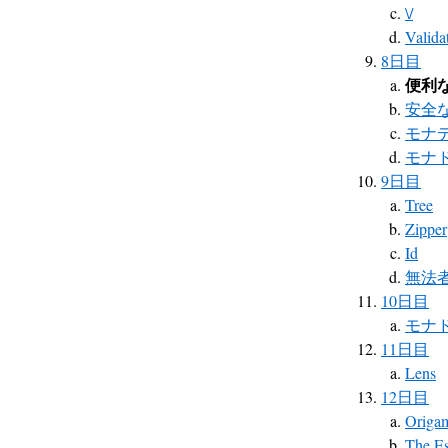
\/
Valida
8日目
便利
安全な
モナ
モナ
9日目
Tree
Zipper
Id
無法
10日目
モナ
11日目
Lens
12日目
Origa
The Es