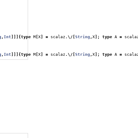
g
,
Int
]]]{
type
 M
[
X
]
=
 scalaz
.\/[
String
,
X
];
type
 A 
=
 scala
g
,
Int
]]]{
type
 M
[
X
]
=
 scalaz
.\/[
String
,
X
];
type
 A 
=
 scala