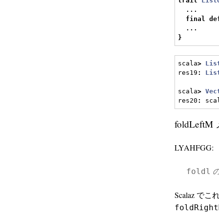
trait
List
...
final
de
...
}
scala
>
Lis
res19
:
Lis
scala
>
Vec
res20
:
 sca
foldLef
LYAHFGG:
foldl
Scalaz で
foldRight