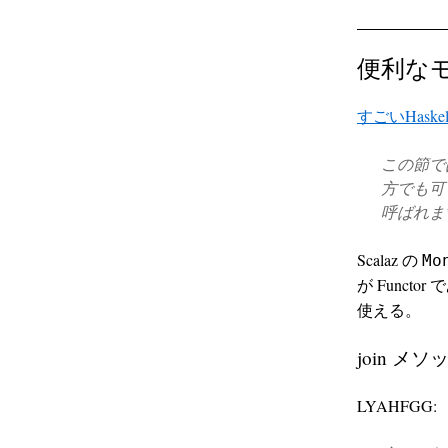
便利な
すごいHask
この節で
方でも可
呼ばれま
Scalaz の
Mo
が Funct
使える。
join メソ
LYAHFGG: