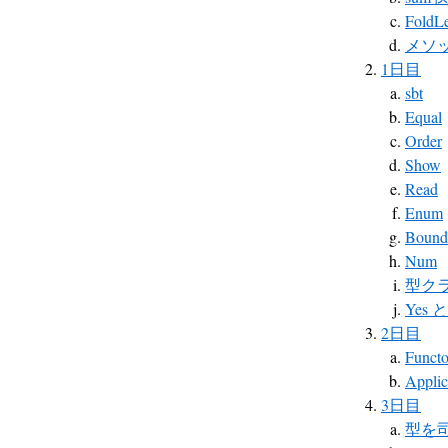
FoldLe
メソッド注
1日目
sbt
Equal
Order
Show
Read
Enum
Bound
Num
型ク
Yes
2日目
Functo
Applic
3日目
型を