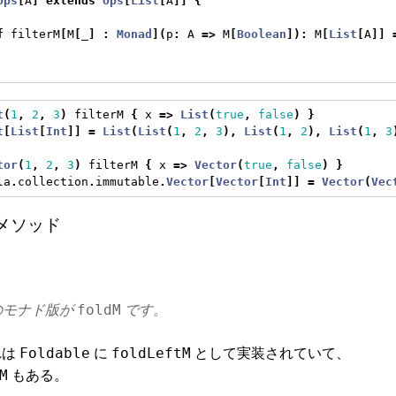
Ops
[
A
]
extends
Ops
[
List
[
A
]]
{
f
 filterM
[
M
[
_
]
:
Monad
](
p
:
 A 
=>
 M
[
Boolean
]):
 M
[
List
[
A
]]
t
(
1
,
2
,
3
)
 filterM 
{
 x 
=>
List
(
true
,
false
)
}
t
[
List
[
Int
]]
=
List
(
List
(
1
,
2
,
3
),
List
(
1
,
2
),
List
(
1
,
3
tor
(
1
,
2
,
3
)
 filterM 
{
 x 
=>
Vector
(
true
,
false
)
}
la
.
collection
.
immutable
.
Vector
[
Vector
[
Int
]]
=
Vector
(
Vec
tM メソッド
のモナド版が
です。
foldM
これは
に
として実装されていて、
Foldable
foldLeftM
もある。
M