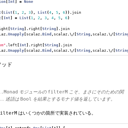
ion
[
Int
]
=
None
t
(
List
(
1
,
2
,
3
),
List
(
4
,
5
,
6
)).
join
t
[
Int
]
=
List
(
1
,
2
,
3
,
4
,
5
,
6
)
ight
[
String
].
right
[
String
].
join
laz
.
Unapply
[
scalaz
.
Bind
,
scalaz
.\/[
String
,
scalaz
.\/[
Strin
om"
.
left
[
Int
].
right
[
String
].
join
laz
.
Unapply
[
scalaz
.
Bind
,
scalaz
.\/[
String
,
scalaz
.\/[
Strin
メソッド
モジュールの
こそ、まさにそのための関
l.Monad
filterM
 … 述語は
を結果とするモナド値を返しています。
Bool
はいくつかの箇所で実装されている。
ilterM