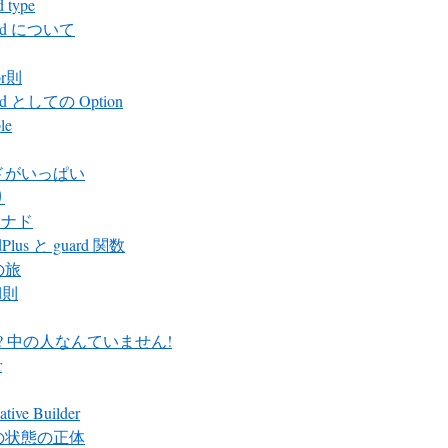
 type
id について
or則
id としての Option
le
ドがいっぱい
り
 モナド
Plus と guard 関数
の旅
d則
ter? 中の人なんていません!
r
ative Builder
の状態の正体