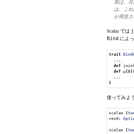
実は、任
は、これ
が用意さ
Scalaz では
j
によっ
Bind
trait
Bind
...
def
 join
def
 μ
[
B
]
...
}
使ってみよう
scala
>
(
So
res9
:
Opti
scala
>
(
So