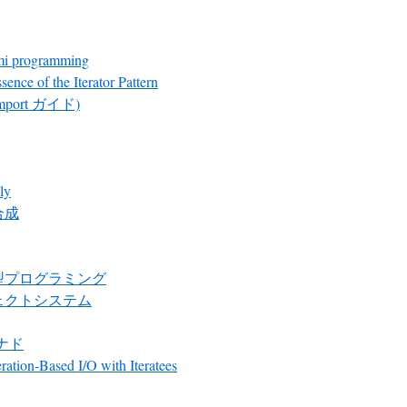
mi programming
sence of the Iterator Pattern
mport ガイド)
ly
合成
型プログラミング
ェクトシステム
モナド
ation-Based I/O with Iteratees