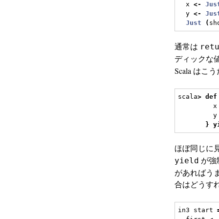
  x 
<-
Jus
  y 
<-
Jus
Just
(
sh
通常は
ret
ディックな
Scala はこう
scala
>
def
         x
         y
}
y
ほぼ同じに見え
が強
yield
があればう
合はどうす
in3 start 