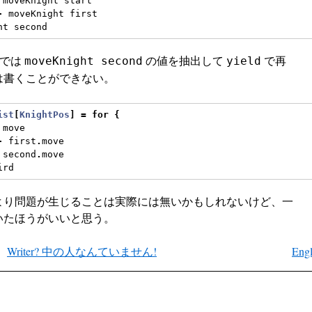
 moveKnight start
-
 moveKnight first
ht second
a では
の値を抽出して
で再
moveKnight second
yield
は書くことができない。
ist
[
KnightPos
]
=
for
{
 move
-
 first
.
move
 second
.
move
ird
より問題が生じることは実際には無いかもしれないけど、一
いたほうがいいと思う。
Writer? 中の人なんていません!
Engl