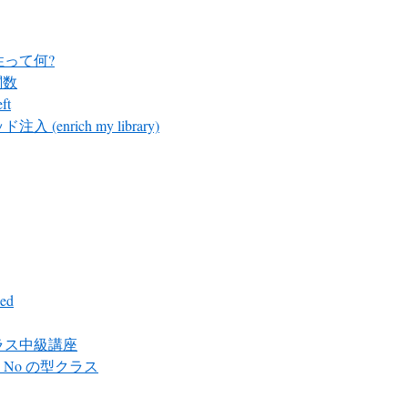
性って何?
関数
ft
入 (enrich my library)
ed
ラス中級講座
 と No の型クラス