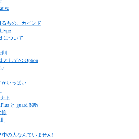
r
ative
司るもの、カインド
 type
id について
or則
id としての Option
le
ドがいっぱい
り
 モナド
Plus と guard 関数
の旅
d則
ter? 中の人なんていません!