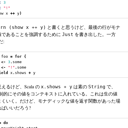
t
3
t
"!"
ow x 
++
 y
)
と書くと思うけど、最後の行がモナ
urn (show x ++ y)
値であることを強調するために
を書き出した。一方
Just
だ:
 foo 
=
for
{
 
<-
3
.
some
 
<-
"!"
.
some
ield
 x
.
shows 
+
 y
るけど、Scala の
は素の
で、
x.shows + y
String
制的にその値をコンテキストに入れている。これは生の値
まくいく。だけど、モナディックな値を返す関数があった場
ればいいだろう?
=
do