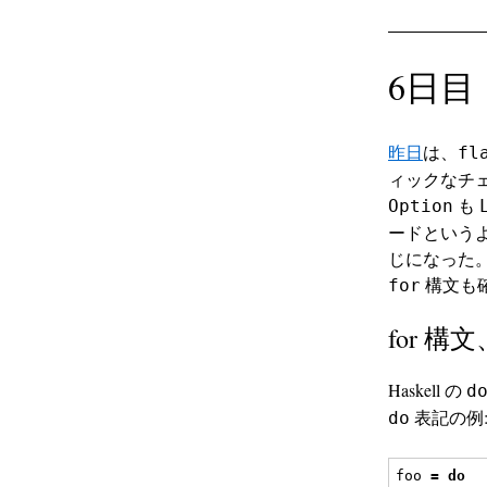
6日目
昨日
は、
fl
ィックなチ
も
Option
ードという
じになった
構文も
for
for 構
Haskell の
d
表記の例
do
foo 
=
do