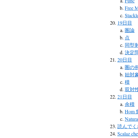
Func
Free 
Stackl
19日目
圏論
点
同型
決定
20日目
圏の
始対
積
双対
21日目
余積
Hom
Natura
読んでく
Scalaz che