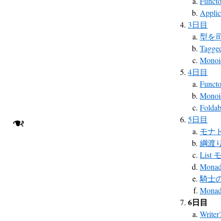
Functo
Applic
3日目
型を
Tagged
Mono
4日目
Funct
Mono
Foldab
❧
5日目
モナ
綱渡
List
Monad
騎士
Mona
6日目
Wri