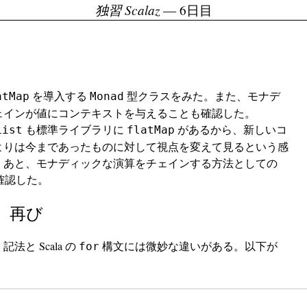
独習 Scalaz
— 6日目
を導入する
型クラスをみた。また、モナデ
atMap
Monad
ェインが値にコンテキストを与えることも確認した。
も標準ライブラリに
があるから、新しいコ
List
flatMap
よりは今まであったものに対して視点を変えて見るという感
。あと、モナディックな演算をチェインする方法としての
確認した。
文、再び
記法と Scala の
構文には微妙な違いがある。以下が
o
for
: