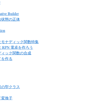
r
ative Builder
の状態の正体
tion
なモナディック関数特集
 RPN 電卓を作ろう
ディック関数の合成
ドを作る
者の型クラス
ド変換子