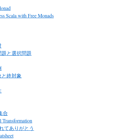
Monad
ess Scala with Free Monads
射
問題と選択問題
例
象と終対象
性
 集合
l Transformation
れてありがとう
atsheet