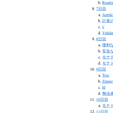
Reade
7日目
Applic
計算
\/
Valida
8日目
便利
安全な
モナ
モナ
9日目
Tree
Zipper
Id
無法
10日目
モナ
11日目