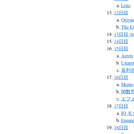
Lens
12日目
Origa
The Es
13日目 (i
14日目
15日目
Arrow
Unapp
並列
16日目
Memo
関数
エフ
17日目
IO 
Enumer
18日目