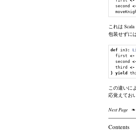
  first 
<-
  second 
<
  moveKnig
これは Scal
包装せずに
def
 in3
:
L
  first 
<-
  second 
<
  third 
<-
}
yield
 th
この違いに
応覚えてお
Next Page
❧
Contents