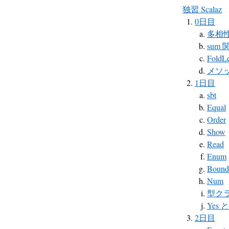
独習 Scalaz
0日目
多相
sum 
FoldLe
メソッド注
1日目
sbt
Equal
Order
Show
Read
Enum
Bound
Num
型ク
Yes
2日目