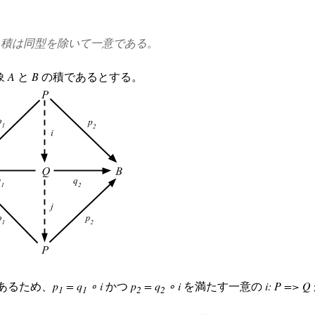
積は同型を除いて一意である。
象
A
と
B
の積であるとする。
あるため、
p
= q
∘ i
かつ
p
= q
∘ i
を満たす一意の
i: P => Q
1
1
2
2