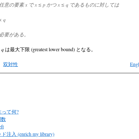
の要素 x で x ≤ p かつ x ≤ q であるものに対しては
× q
必要がある。
 q
は最大下限 (greatest lower bound) となる。
双対性
Engl
性って何?
関数
ft
入 (enrich my library)