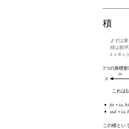
積
まずは集合
積は順序対 
A × B = {(
2つの座標射影 (c
これは
fst ∘ (a, b
snd ∘ (a, 
この積という考え