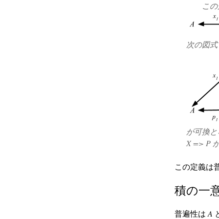
この
次の図式
が可換と
X => 
この定義は
積の一
普遍性は
A