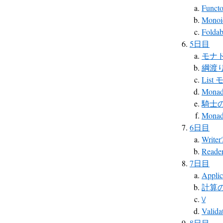
Funct
Mono
Foldab
5日目
モナ
綱渡
List
Monad
騎士
Mona
6日目
Wri
Reade
7日目
Applic
計算
\/
Valida
8日目