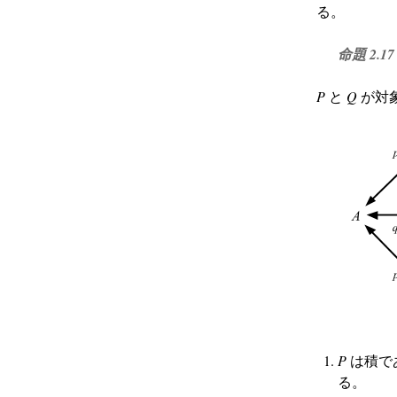
る。
命題 2.17
P
と
Q
が対
P
は積で
る。