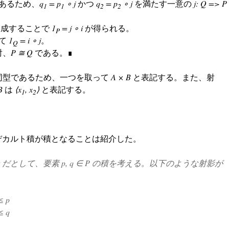
あるため、
q
= p
∘ j
かつ
q
= p
∘ j
を満たす一意の
j: Q => P
1
1
2
2
成することで
1
= j ∘ i
が得られる。
P
して
1
= i ∘ j
。
Q
射、
P ≅ Q
である。∎
同型であるため、一つを取って
A × B
と表記する。また、射
B
は
⟨x
, x
⟩
と表記する。
1
2
デカルト積が積となることは紹介した。
set だとして、要素 p, q ∈ P の積を考える。以下のような射影が
≤ p
≤ q