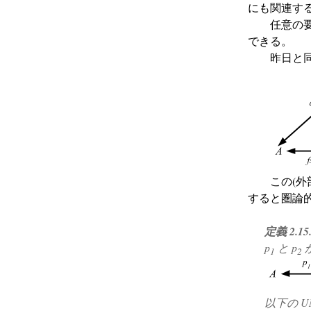
にも関連す
任意の
できる。
昨日と
この(外
すると圏論
定義 2.15
p
と p
1
2
以下の U