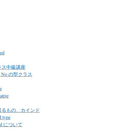
ed
ラス中級講座
 と No の型クラス
r
ative
司るもの、カインド
 type
id について