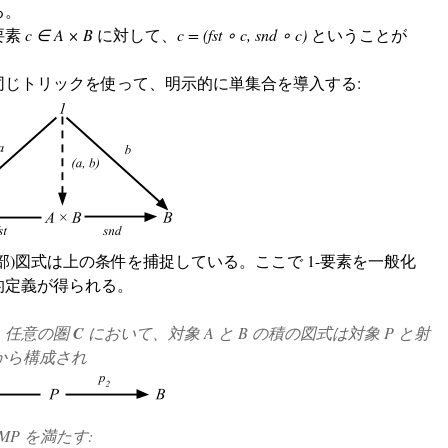
る。
要素
c ∈ A × B
に対して、
c = (fst ∘ c, snd ∘ c)
ということが
同じトリックを使って、明示的に単集合を導入する:
部)図式は上の条件を捕捉している。ここで 1-要素を一般化
的定義が得られる。
.
任意の圏
C
において、対象 A と B の積の図式は対象 P と射
から構成され
MP を満たす: