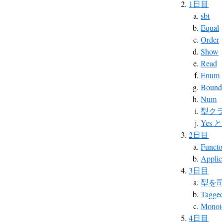
1日目
sbt
Equal
Order
Show
Read
Enum
Bound
Num
型ク
Yes
2日目
Functo
Applic
3日目
型を
Tagged
Mono
4日目