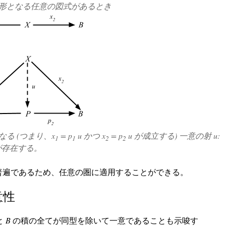
形となる任意の図式があるとき
なる (つまり、x
= p
u かつ x
= p
u が成立する) 一意の射 u:
1
1
2
2
P が存在する。
普遍であるため、任意の圏に適用することができる。
意性
と
B
の積の全てが同型を除いて一意であることも示唆す