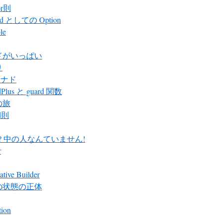
or則
id としての Option
le
ドがいっぱい
り
 モナド
Plus と guard 関数
の旅
d則
ter? 中の人なんていません!
r
ative Builder
の状態の正体
tion