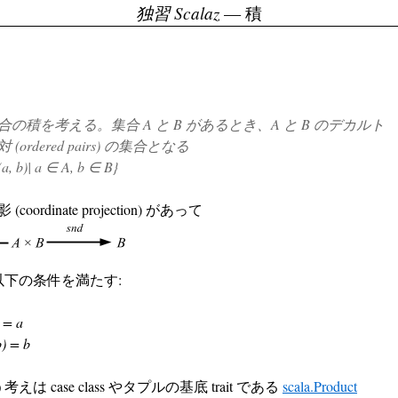
独習 Scalaz
— 積
の積を考える。集合 A と B があるとき、A と B のデカルト
(ordered pairs) の集合となる
a, b)| a ∈ A, b ∈ B}
oordinate projection) があって
以下の条件を満たす:
) = a
b) = b
は case class やタプルの基底 trait である
scala.Product