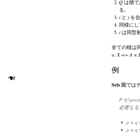
Q
は積で
る。
i
と
j
を合
同様に
i
は同型
全ての積は
u: X => A × 
例
❧
Sets
圏では
P
が po
必要なる
p × q 
p × q 