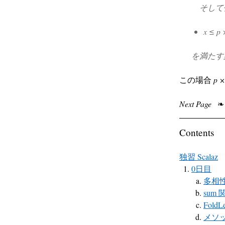
そして任意
x ≤ p 
を満たす
この場合
p ×
Next Page
❧
Contents
独習 Scalaz
0日目
多相
sum 
FoldLe
メソッド注