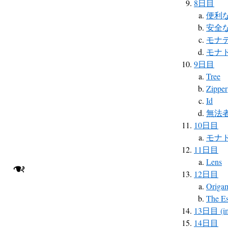
8日目
便利
安全な
モナ
モナ
9日目
Tree
Zipper
Id
無法
10日目
モナ
11日目
Lens
❧
12日目
Origa
The Es
13日目 (i
14日目