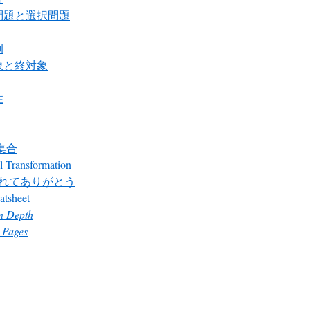
問題と選択問題
例
象と終対象
性
 集合
l Transformation
れてありがとう
atsheet
in Depth
 Pages