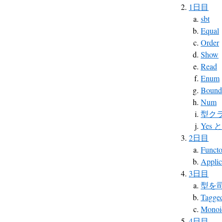
1日目
sbt
Equal
Order
Show
Read
Enum
Bound
Num
型ク
Yes
2日目
Functo
Applic
3日目
型を
Tagged
Mono
4日目