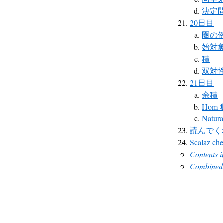
決定
20日目
圏の
始対
積
双対
21日目
余積
Hom
Natura
読んでく
Scalaz che
Contents 
Combined