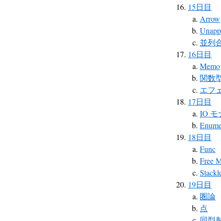
15日目
Arrow
Unapp
並列
16日目
Memo
関数
エフ
17日目
IO 
Enumer
18日目
Func
Free 
Stackl
19日目
圏論
点
同型