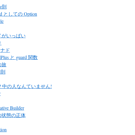
or則
id としての Option
le
ドがいっぱい
り
 モナド
Plus と guard 関数
の旅
d則
ter? 中の人なんていません!
r
ative Builder
の状態の正体
tion