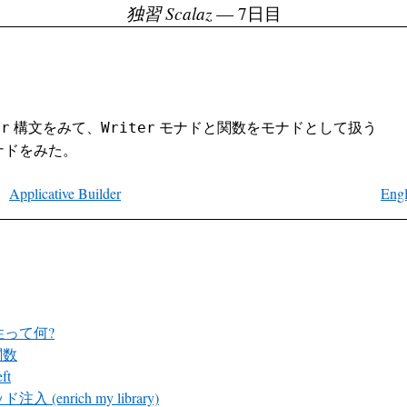
独習 Scalaz
— 7日目
構文をみて、
モナドと関数をモナドとして扱う
or
Writer
ナドをみた。
Applicative Builder
Engl
性って何?
関数
ft
入 (enrich my library)