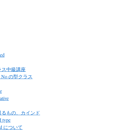
ed
ラス中級講座
 と No の型クラス
r
ative
司るもの、カインド
 type
id について