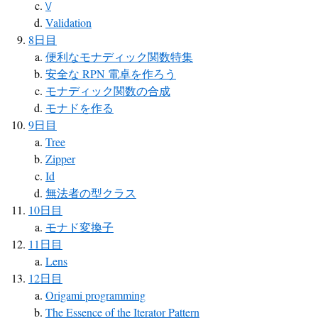
\/
Validation
8日目
便利なモナディック関数特集
安全な RPN 電卓を作ろう
モナディック関数の合成
モナドを作る
9日目
Tree
Zipper
Id
無法者の型クラス
10日目
モナド変換子
11日目
Lens
12日目
Origami programming
The Essence of the Iterator Pattern