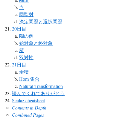
点
同型射
決定問題と選択問題
20日目
圏の例
始対象と終対象
積
双対性
21日目
余積
Hom 集合
Natural Transformation
読んでくれてありがとう
Scalaz cheatsheet
Contents in Depth
Combined Pages