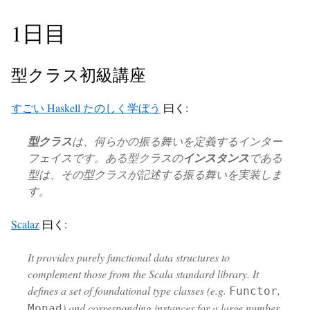
1日目
型クラス初級講座
すごい Haskell たのしく学ぼう
曰く:
型クラス
は、何らかの振る舞いを定義するインター
フェイスです。ある型クラスの
インスタンス
である
型は、その型クラスが記述する振る舞いを実装しま
す。
Scalaz
曰く:
It provides purely functional data structures to
complement those from the Scala standard library. It
defines a set of foundational type classes (e.g.
,
Functor
) and corresponding instances for a large number
Monad