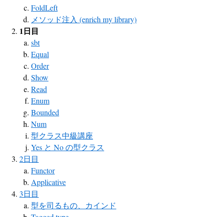
FoldLeft
メソッド注入 (enrich my library)
1日目
sbt
Equal
Order
Show
Read
Enum
Bounded
Num
型クラス中級講座
Yes と No の型クラス
2日目
Functor
Applicative
3日目
型を司るもの、カインド
Tagged type