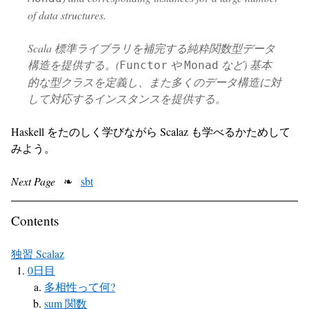
of data structures.
Scala 標準ライブラリを補完する純粋関数型データ
構造を提供する。(
や
など) 基本
Functor
Monad
的な型クラスを定義し、また多くのデータ構造に対
して対応するインスタンスを提供する。
Haskell をたのしく学びながら Scalaz も学べるかためして
みよう。
Next Page
❧
sbt
Contents
独習 Scalaz
0日目
多相性って何?
sum 関数