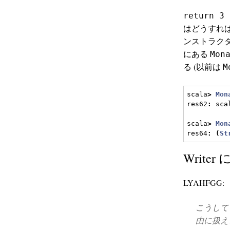
return 3 
はどうすれ
ンストラク
にある
Mon
る (以前は
M
scala
>
Mon
res62
:
 sca
scala
>
Mon
res64
:
(
St
Writer
LYAHFGG:
こうし
由に扱え