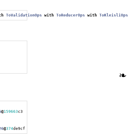
th
ToValidationOps
with
ToReducerOps
with
ToKleisliOps
❧
6
@
159663
c3
26
@
374
de9cf