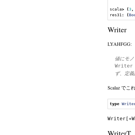
scala
>
(
3
,
res31
:
(
Bo
Writer
LYAHFGG:
値にモノ
Writer
ず、定義
Scalaz 
type
Write
Writer[+W
WriterT