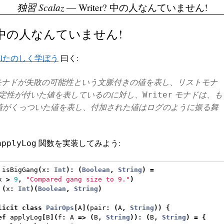
独習 Scalaz
— Writer? 中の人なんていません!
r? 中の人なんていません!
ellたのしく学ぼう
曰く:
ナドが失敗の可能性という文脈付きの値を表し、リストモナ
定性が付いた値を表しているのに対し、
モナドは、も
Writer
値がくっついた値を表し、付加された値はログのように振る舞
関数を実装してみよう:
applyLog
 isBigGang
(
x
:
Int
):
(
Boolean
,
String
)
=
x 
>
9
,
"Compared gang size to 9."
)
(
x
:
Int
)(
Boolean
,
String
)
licit
class
PairOps
[
A
](
pair
:
(
A
,
String
))
{
ef
 applyLog
[
B
](
f
:
 A 
=>
(
B
,
String
)):
(
B
,
String
)
=
{