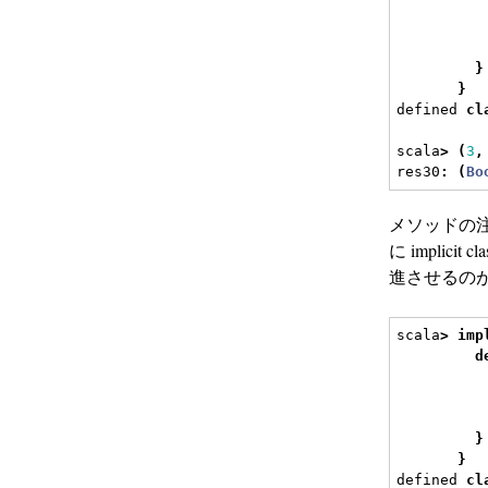
}
}
defined 
cl
scala
>
(
3
,
res30
:
(
Bo
メソッドの注入
に impli
進させるの
scala
>
imp
d
}
}
defined 
cl