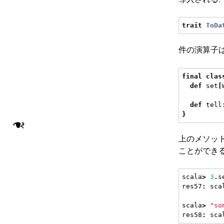
trait
ToDa
件の演算子
final
clas
def
 set
[
def
 tell
}
❧
上のメソッド
ことができる
scala
>
3
.
s
res57
:
 sca
scala
>
"so
res58
:
 sca