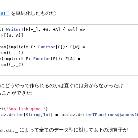
を単純化したものだ:
terT
it
WriterT
[
F
[+
_
],
+
W
,
+
A
]
{
 self 
=>
 F
[(
W
,
 A
)]
ten
(
implicit
 F
:
Functor
[
F
]):
 F
[
W
]
=
run
)(
_
.
_1
)
e
(
implicit
 F
:
Functor
[
F
]):
 F
[
A
]
=
run
)(
_
.
_2
)
 が実際にどうやって作られるのかは直ぐには分からなかったけ
ことができた:
et
(
"Smallish gang."
)
laz
.
Writer
[
String
,
Int
]
=
 scalaz
.
WriterTFunctions$$anon$2
によって全てのデータ型に対して以下の演算子が
alaz._