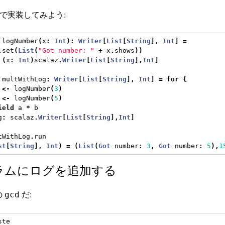
la で実装してみよう:
 logNumber
(
x
:
Int
):
Writer
[
List
[
String
],
Int
]
=
.
set
(
List
(
"Got number: "
+
 x
.
shows
))
(
x
:
Int
)
scalaz
.
Writer
[
List
[
String
],
Int
]
 multWithLog
:
Writer
[
List
[
String
],
Int
]
=
for
{
 
<-
 logNumber
(
3
)
 
<-
 logNumber
(
5
)
ield
 a 
*
 b
g
:
 scalaz
.
Writer
[
List
[
String
],
Int
]
tWithLog
.
run
st
[
String
],
Int
)
=
(
List
(
Got
 number
:
3
,
Got
 number
:
5
),
1
ラムにログを追加する
の
だ:
gcd
ste