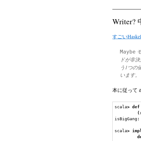
Write
すごいHask
モ
Maybe
ドが非決
う1つの
います。
本に従って
scala
>
def
(
isBigGang
:
scala
>
imp
d