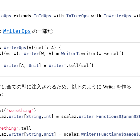
taOps
extends
ToIdOps
with
ToTreeOps
with
ToWriterOps
wi
は
の一部だ:
WriterOps
s
WriterOps
[
A
](
self
:
 A
)
{
W
](
w
:
 W
):
Writer
[
W
,
 A
]
=
WriterT
.
writer
(
w 
->
 self
)
:
Writer
[
A
,
Unit
]
=
WriterT
.
tell
(
self
)
は全ての型に注入されるため、以下のように Writer を作る
:
et
(
"something"
)
laz
.
Writer
[
String
,
Int
]
=
 scalaz
.
WriterTFunctions$$anon$2
mething"
.
tell
laz
.
Writer
[
String
,
Unit
]
=
 scalaz
.
WriterTFunctions$$anon$