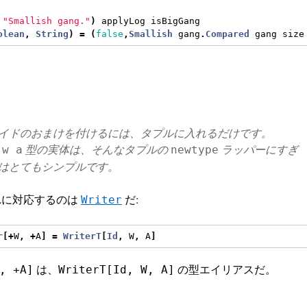
"Smallish gang."
)
 applyLog isBigGang
olean
,
String
)
=
(
false
,
Smallish
 gang
.
Compared
 gang size
イドのおまけを付けるには、タプルに入れるだけです。
型の実体は、そんなタプルの
ラッパーにすぎ
 w a
newtype
はとてもシンプルです。
でこれに対応するのは
だ:
Writer
r
[+
W
,
+
A
]
=
WriterT
[
Id
,
 W
,
 A
]
は、
の型エイリアスだ。
, +A]
WriterT[Id, W, A]