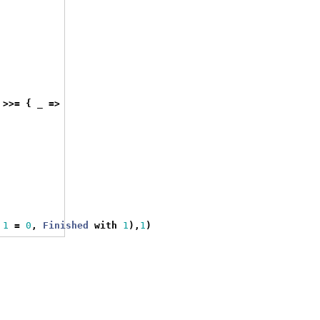
 
>>=
{
 _ 
=>
 
1
=
0
,
Finished
with
1
),
1
)