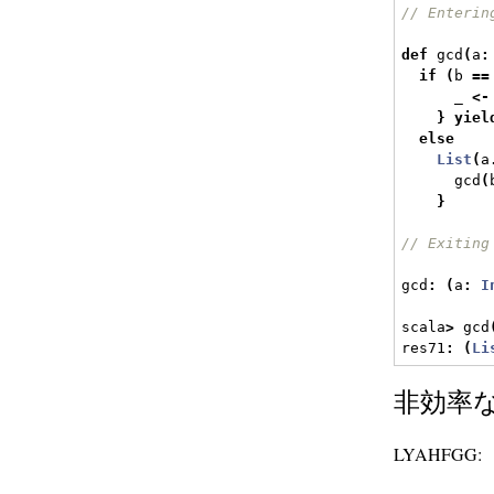
// Enterin
def
 gcd
(
a
:
if
(
b 
==
      _ 
<-
}
yiel
else
List
(
a
      gcd
(
}
// Exiting
gcd
:
(
a
:
I
scala
>
 gcd
res71
:
(
Li
非効率な 
LYAHFGG: