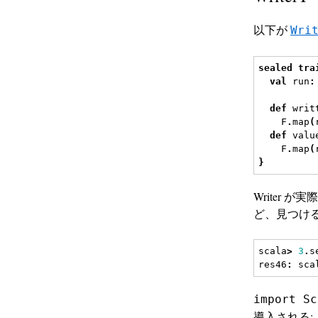
以下が
Wri
sealed
tra
val
 run
:
def
 writ
    F
.
map
(
def
 valu
    F
.
map
(
}
Writer
ど、見つける
scala
>
3
.
s
res46
:
 sca
import Sc
導入される: