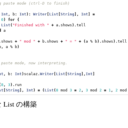
g paste mode (ctrl-D to finish)
Int
,
 b
:
Int
):
Writer
[
List
[
String
],
Int
]
=
0
)
for
{
List
(
"Finished with "
+
 a
.
shows
).
tell
d
 a
.
shows 
+
" mod "
+
 b
.
shows 
+
" = "
+
(
a 
%
 b
).
shows
).
tell
b
,
 a 
%
 b
)
 paste mode, now interpreting.
nt
,
 b
:
Int
)
scalaz
.
Writer
[
List
[
String
],
Int
]
(
8
,
3
).
run
st
[
String
],
Int
)
=
(
List
(
8
 mod 
3
=
2
,
3
 mod 
2
=
1
,
2
 mod
List の構築