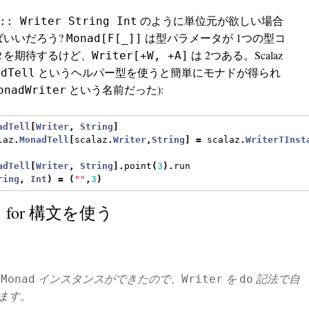
のように単位元が欲しい場合
:: Writer String Int
ばいいだろう?
は型パラメータが 1つの型コ
Monad[F[_]]
タを期待するけど、
は 2つある。Scalaz
Writer[+W, +A]
というヘルパー型を使うと簡単にモナドが得られ
adTell
という名前だった):
onadWriter
adTell
[
Writer
,
String
]
laz
.
MonadTell
[
scalaz
.
Writer
,
String
]
=
 scalaz
.
WriterTInst
adTell
[
Writer
,
String
].
point
(
3
).
run
ring
,
Int
)
=
(
""
,
3
)
 に for 構文を使う
て
インスタンスができたので、
を
記法で自
Monad
Writer
do
ます。