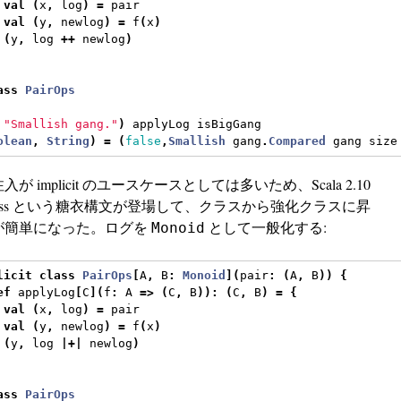
val
(
x
,
 log
)
=
 pair
val
(
y
,
 newlog
)
=
 f
(
x
)
(
y
,
 log 
++
 newlog
)
ass
PairOps
"Smallish gang."
)
 applyLog isBigGang
olean
,
String
)
=
(
false
,
Smallish
 gang
.
Compared
 gang size
が implicit のユースケースとしては多いため、Scala 2.10
cit class という糖衣構文が登場して、クラスから強化クラスに昇
が簡単になった。ログを
として一般化する:
Monoid
licit
class
PairOps
[
A
,
 B
:
Monoid
](
pair
:
(
A
,
 B
))
{
ef
 applyLog
[
C
](
f
:
 A 
=>
(
C
,
 B
)):
(
C
,
 B
)
=
{
val
(
x
,
 log
)
=
 pair
val
(
y
,
 newlog
)
=
 f
(
x
)
(
y
,
 log 
|+|
 newlog
)
ass
PairOps