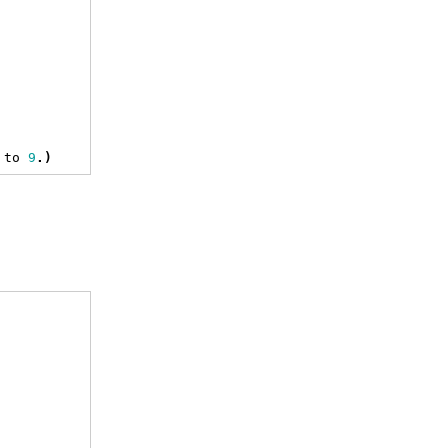
 to 
9
.)