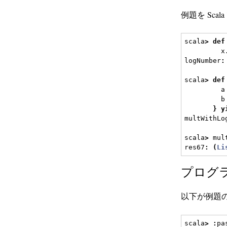
例題を Sca
scala
>
def
         x
logNumber
:
scala
>
def
         a
         b
}
y
multWithLo
scala
>
 mul
res67
:
(
Li
プログ
以下が例題
scala
>
:
pa