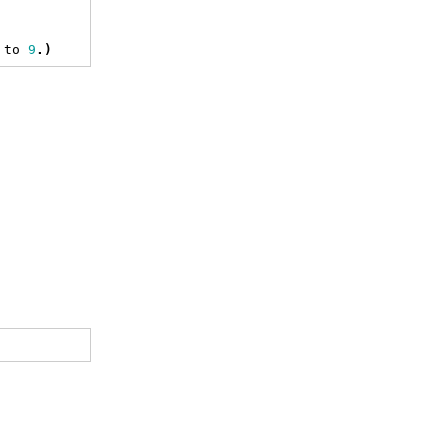
 to 
9
.)