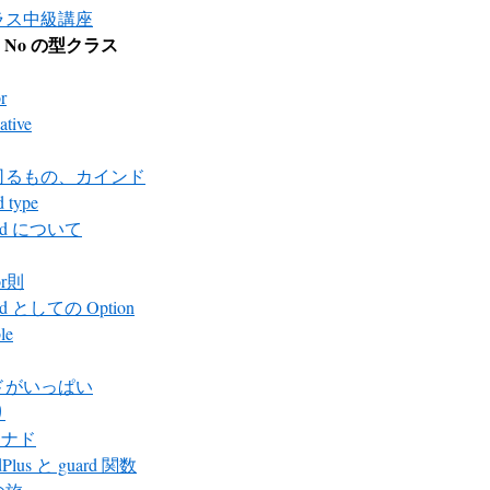
ラス中級講座
 と No の型クラス
r
ative
司るもの、カインド
 type
id について
or則
id としての Option
le
ドがいっぱい
り
 モナド
Plus と guard 関数