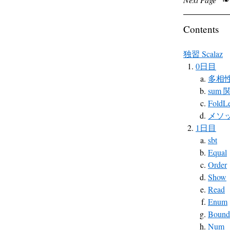
Contents
独習 Scalaz
0日目
多相
sum 
FoldLe
メソッド注
1日目
sbt
Equal
Order
Show
Read
Enum
Bound
Num