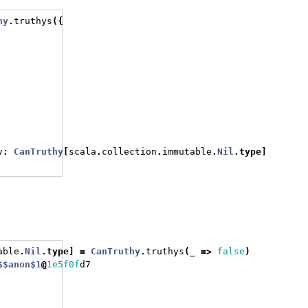
hy
.
truthys
({
v
:
CanTruthy
[
scala
.
collection
.
immutable
.
Nil
.
type
]
able
.
Nil
.
type
]
=
CanTruthy
.
truthys
(
_ 
=>
false
)
$$anon$1
@
1e5f0f
d7