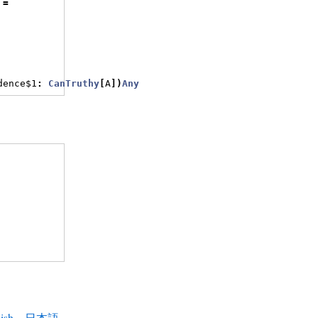
=
dence$1
:
CanTruthy
[
A
])
Any
ish
日本語