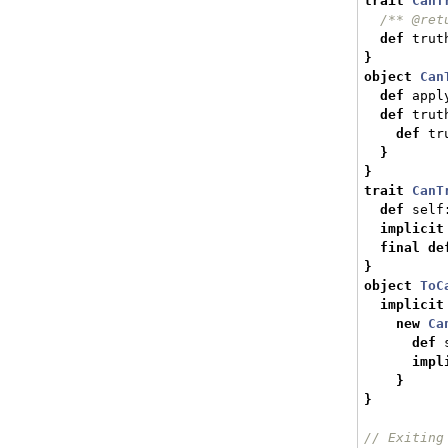
trait
CanT
/** @ret
def
 trut
}
object
Can
def
 appl
def
 trut
def
 tr
}
}
trait
CanT
def
 self
implicit
final
de
}
object
ToC
implicit
new
Ca
def
 
impl
}
}
// Exiting