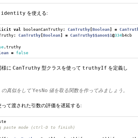
は
を使える:
identity
licit
val
 booleanCanTruthy
:
CanTruthy
[
Boolean
]
=
CanTrut
Truthy
:
CanTruthy
[
Boolean
]
=
CanTruthy$$anon$1
@
334
b4cb
se
.
truthy
lean
=
false
 同様に
型クラスを使って
を定義し
CanTruthy
truthyIf
の真似をして
値を取る関数を作ってみましょう。
f
YesNo
使って渡された引数の評価を遅延する:
ste
g paste mode (ctrl-D to finish)