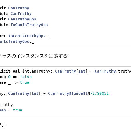
ait
CanTruthy
dule 
CanTruthy
ait
CanTruthyOps
dule 
ToCanIsTruthyOps
ort
ToCanIsTruthyOps
.
_
anIsTruthyOps
.
_
クラスのインスタンスを定義する:
licit
val
 intCanTruthy
:
CanTruthy
[
Int
]
=
CanTruthy
.
truth
ase
0
=>
false
ase
 _ 
=>
true
hy
:
CanTruthy
[
Int
]
=
CanTruthy$$anon$1
@
71780051
truthy
ean
=
true
:
A]