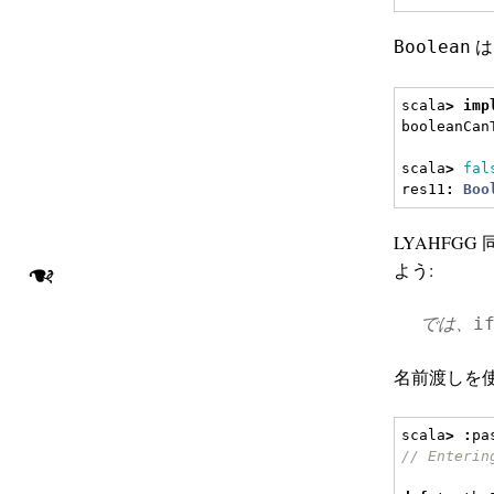
Boolean
scala
>
imp
booleanCan
scala
>
fal
res11
:
Boo
LYAHFGG
❧
よう:
では、
i
名前渡しを
scala
>
:
pa
// Enterin