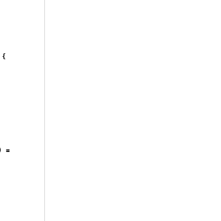
{
)
=