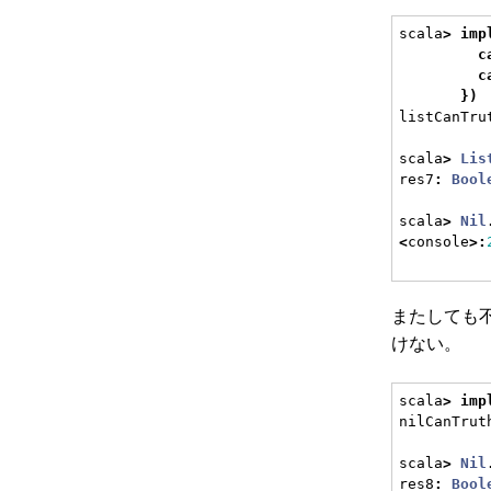
scala
>
imp
c
c
})
listCanTru
scala
>
Lis
res7
:
Bool
scala
>
Nil
<
console
>:
またしても
けない。
scala
>
imp
nilCanTrut
scala
>
Nil
res8
:
Bool