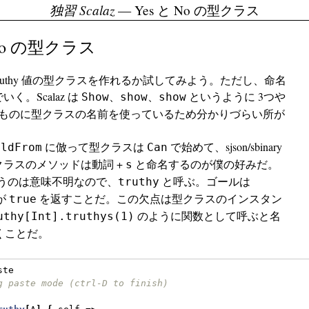
独習 Scalaz
— Yes と No の型クラス
 No の型クラス
流に truthy 値の型クラスを作れるか試してみよう。ただし、命名
く。Scalaz は
、
、
というように 3つや
Show
show
show
るものに型クラスの名前を使っているため分かりづらい所が
。
に倣って型クラスは
で始めて、sjson/sbinary
ildFrom
Can
ラスのメソッドは動詞 +
と命名するのが僕の好みだ。
s
うのは意味不明なので、
と呼ぶ。ゴールは
truthy
が
を返すことだ。この欠点は型クラスのインスタン
true
のように関数として呼ぶと名
uthy[Int].truthys(1)
くことだ。
ste
g paste mode (ctrl-D to finish)