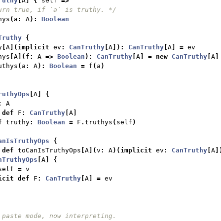
ruthy
[
A
]
{
 self 
=>
urn true, if `a` is truthy. */
hys
(
a
:
 A
):
Boolean
Truthy
{
y
[
A
](
implicit
 ev
:
CanTruthy
[
A
]):
CanTruthy
[
A
]
=
 ev
hys
[
A
](
f
:
 A 
=>
Boolean
):
CanTruthy
[
A
]
=
new
CanTruthy
[
A
]
uthys
(
a
:
 A
):
Boolean
=
 f
(
a
)
ruthyOps
[
A
]
{
:
 A
def
 F
:
CanTruthy
[
A
]
f
 truthy
:
Boolean
=
 F
.
truthys
(
self
)
anIsTruthyOps
{
def
 toCanIsTruthyOps
[
A
](
v
:
 A
)(
implicit
 ev
:
CanTruthy
[
A
]
nTruthyOps
[
A
]
{
self 
=
 v
icit
def
 F
:
CanTruthy
[
A
]
=
 ev
 paste mode, now interpreting.