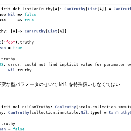
licit
def
 listCanTruthy
[
A
]:
CanTruthy
[
List
[
A
]]
=
CanTrut
ase
Nil
=>
false
ase
 _   
=>
true
thy
:
[
A
]=>
CanTruthy
[
List
[
A
]]
t
(
"foo"
).
truthy
ean
=
true
.
truthy
23
:
 error
:
 could not find 
implicit
 value 
for
 parameter e
Nil
.
truthy
不変な型パラメータのせいで
を特殊扱いしなくてはい
Nil
licit
val
 nilCanTruthy
:
CanTruthy
[
scala
.
collection
.
immut
hy
:
CanTruthy
[
collection
.
immutable
.
Nil
.
type
]
=
CanTruthy
.
truthy
ean
=
false