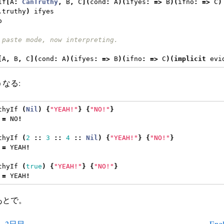
If
[
A
:
CanTruthy
,
 B
,
 C
](
cond
:
 A
)(
ifyes
:
=>
 B
)(
ifno
:
=>
 C
)
.
truthy
)
 ifyes
o
 paste mode, now interpreting.
[
A
,
 B
,
 C
](
cond
:
 A
)(
ifyes
:
=>
 B
)(
ifno
:
=>
 C
)(
implicit
 evi
なる:
thyIf 
(
Nil
)
{
"YEAH!"
}
{
"NO!"
}
=
 NO
!
thyIf 
(
2
::
3
::
4
::
Nil
)
{
"YEAH!"
}
{
"NO!"
}
=
 YEAH
!
thyIf 
(
true
)
{
"YEAH!"
}
{
"NO!"
}
=
 YEAH
!
あとで。
2日目
Engl