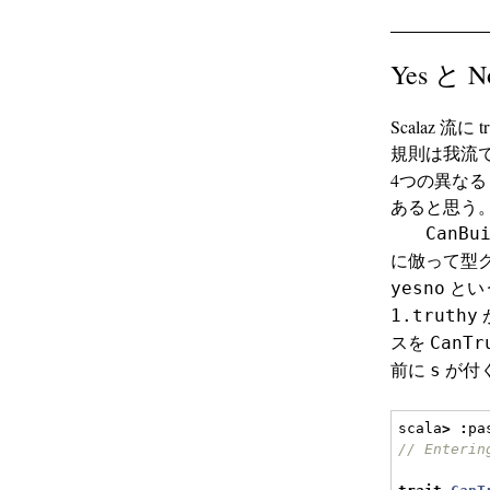
Yes と
Scalaz 
規則は我流でい
4つの異な
あると思う
CanBu
に倣って型ク
とい
yesno
1.truthy
スを
CanTr
前に
が付
s
scala
>
:
pa
// Enterin