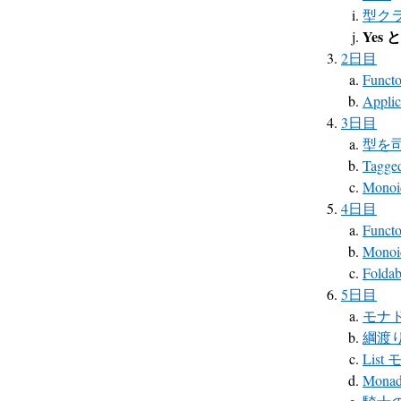
型ク
Yes
2日目
Functo
Applic
3日目
型を
Tagged
Mono
4日目
Funct
Mono
Foldab
5日目
モナ
綱渡
List
Monad