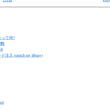
性って何?
関数
ft
入 (enrich my library)
ed