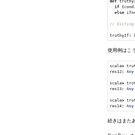
def
 truthy
if
(
cond
else
 ifn
// Exiting
truthyIf
:
使用例はこう
scala
>
 tru
res12
:
Any
scala
>
 tru
res13
:
Any
scala
>
 tru
res14
:
Any
続きはまた
Next Page
❧