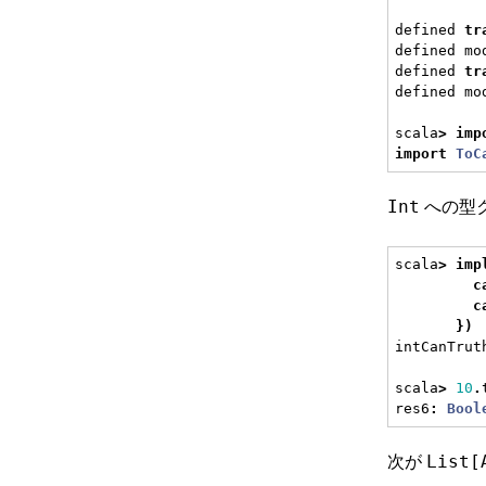
defined 
tr
defined mo
defined 
tr
defined mo
scala
>
imp
import
ToC
への型
Int
scala
>
imp
c
c
})
intCanTrut
scala
>
10
.
res6
:
Bool
次が
List[