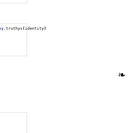
hy
.
truthys
(
identity
)
❧