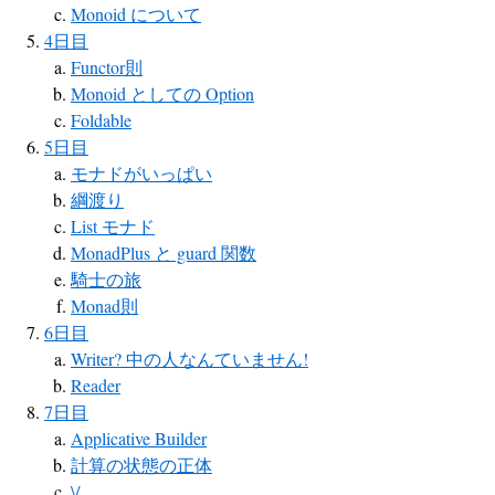
Monoid について
4日目
Functor則
Monoid としての Option
Foldable
5日目
モナドがいっぱい
綱渡り
List モナド
MonadPlus と guard 関数
騎士の旅
Monad則
6日目
Writer? 中の人なんていません!
Reader
7日目
Applicative Builder
計算の状態の正体
\/