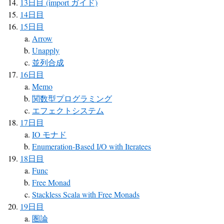
13日目 (import ガイド)
14日目
15日目
Arrow
Unapply
並列合成
16日目
Memo
関数型プログラミング
エフェクトシステム
17日目
IO モナド
Enumeration-Based I/O with Iteratees
18日目
Func
Free Monad
Stackless Scala with Free Monads
19日目
圏論