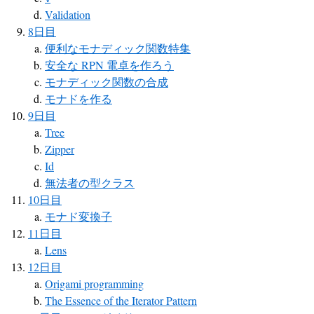
Validation
8日目
便利なモナディック関数特集
安全な RPN 電卓を作ろう
モナディック関数の合成
モナドを作る
9日目
Tree
Zipper
Id
無法者の型クラス
10日目
モナド変換子
11日目
Lens
12日目
Origami programming
The Essence of the Iterator Pattern