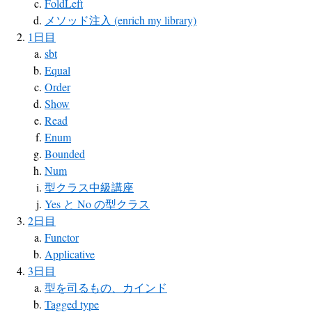
FoldLeft
メソッド注入 (enrich my library)
1日目
sbt
Equal
Order
Show
Read
Enum
Bounded
Num
型クラス中級講座
Yes と No の型クラス
2日目
Functor
Applicative
3日目
型を司るもの、カインド
Tagged type