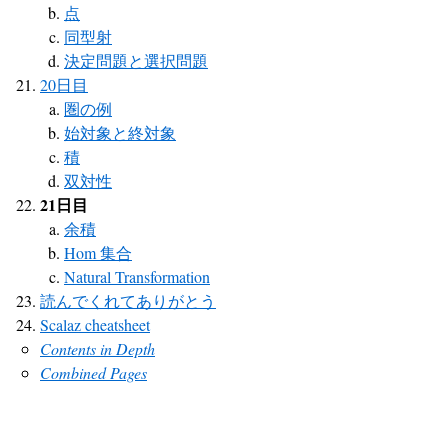
点
同型射
決定問題と選択問題
20日目
圏の例
始対象と終対象
積
双対性
21日目
余積
Hom 集合
Natural Transformation
読んでくれてありがとう
Scalaz cheatsheet
Contents in Depth
Combined Pages