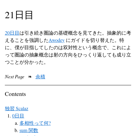
21日目
20日目
は引き続き圏論の基礎概念を見てきた。抽象的に考
えることを強調した
Awodey
にガイドを切り替えた。特
に、僕が目指してしたのは双対性という概念で、これによ
って圏論の抽象概念は射の方向をひっくり返しても成り立
つことが分かった。
Next Page
❧
余積
Contents
独習 Scalaz
0日目
多相性って何?
sum 関数