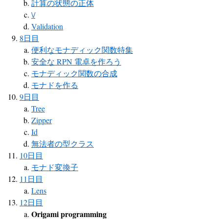
計算の状態の正体
\/
Validation
8日目
便利なモナディック関数特集
安全な RPN 電卓を作ろう
モナディック関数の合成
モナドを作る
9日目
Tree
Zipper
Id
無法者の型クラス
10日目
モナド変換子
11日目
Lens
12日目
Origami programming