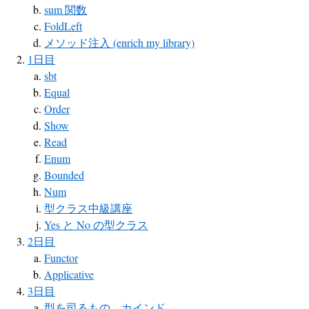
sum 関数
FoldLeft
メソッド注入 (enrich my library)
1日目
sbt
Equal
Order
Show
Read
Enum
Bounded
Num
型クラス中級講座
Yes と No の型クラス
2日目
Functor
Applicative
3日目
型を司るもの、カインド