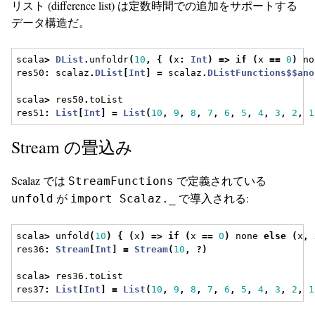
リスト (difference list) は定数時間での追加をサポートする
データ構造だ。
scala
>
DList
.
unfoldr
(
10
,
{
(
x
:
Int
)
=>
if
(
x 
==
0
)
 no
res50
:
 scalaz
.
DList
[
Int
]
=
 scalaz
.
DListFunctions$$ano
scala
>
 res50
.
toList
res51
:
List
[
Int
]
=
List
(
10
,
9
,
8
,
7
,
6
,
5
,
4
,
3
,
2
,
1
Stream の畳込み
Scalaz では
で定義されている
StreamFunctions
が
で導入される:
unfold
import Scalaz._
scala
>
 unfold
(
10
)
{
(
x
)
=>
if
(
x 
==
0
)
 none 
else
(
x
,
 
res36
:
Stream
[
Int
]
=
Stream
(
10
,
?)
scala
>
 res36
.
toList
res37
:
List
[
Int
]
=
List
(
10
,
9
,
8
,
7
,
6
,
5
,
4
,
3
,
2
,
1