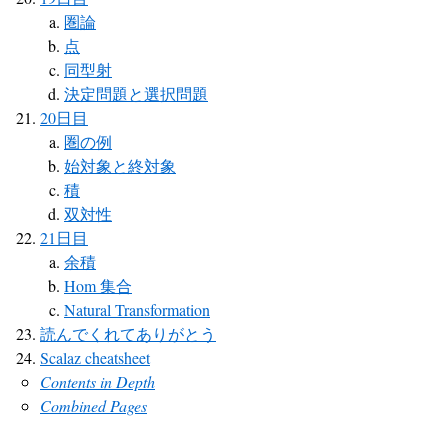
圏論
点
同型射
決定問題と選択問題
20日目
圏の例
始対象と終対象
積
双対性
21日目
余積
Hom 集合
Natural Transformation
読んでくれてありがとう
Scalaz cheatsheet
Contents in Depth
Combined Pages