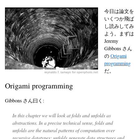
今日は論文を
いくつか飛ば
し読みしてみ
よう。まずは
Jeremy
Gibbons さん
の
Origami
programming
だ。
reynaldo f. tamayo for openphoto.net
Origami programming
Gibbons さん曰く:
In this chapter we will look at folds and unfolds as
abstractions. In a precise technical sense, folds and
unfolds are the natural patterns of computation over
recursive datatypes; unfolds generate data structures and