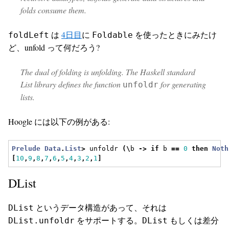
folds consume them.
は
4日目
に
を使ったときにみたけ
foldLeft
Foldable
ど、unfold って何だろう?
The dual of folding is unfolding. The Haskell standard
List library deﬁnes the function
for generating
unfoldr
lists.
Hoogle には以下の例がある:
Prelude
Data
.
List
>
 unfoldr 
(\
b 
->
if
 b 
==
0
then
Noth
[
10
,
9
,
8
,
7
,
6
,
5
,
4
,
3
,
2
,
1
]
DList
というデータ構造があって、それは
DList
をサポートする。
もしくは差分
DList.unfoldr
DList