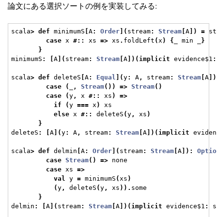
論文にある選択ソートの例を実装してみる:
scala
>
def
 minimumS
[
A
:
Order
](
stream
:
Stream
[
A
])
=
 st
case
 x 
#::
 xs 
=>
 xs
.
foldLeft
(
x
)
{
_ min _
}
}
minimumS
:
[
A
](
stream
:
Stream
[
A
])(
implicit
 evidence$1
:
scala
>
def
 deleteS
[
A
:
Equal
](
y
:
 A
,
 stream
:
Stream
[
A
])
case
(
_
,
Stream
())
=>
Stream
()
case
(
y
,
 x 
#::
 xs
)
=>
if
(
y 
===
 x
)
 xs
else
 x 
#::
 deleteS
(
y
,
 xs
)
}
deleteS
:
[
A
](
y
:
 A
,
 stream
:
Stream
[
A
])(
implicit
 eviden
scala
>
def
 delmin
[
A
:
Order
](
stream
:
Stream
[
A
]):
Optio
case
Stream
()
=>
 none
case
 xs 
=>
val
 y 
=
 minimumS
(
xs
)
(
y
,
 deleteS
(
y
,
 xs
)).
some
}
delmin
:
[
A
](
stream
:
Stream
[
A
])(
implicit
 evidence$1
:
 s