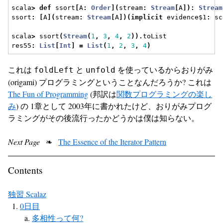
scala
>
def
 ssort
[
A
:
Order
](
stream
:
Stream
[
A
]):
Stream
ssort
:
[
A
](
stream
:
Stream
[
A
])(
implicit
 evidence$1
:
 sc
scala
>
 ssort
(
Stream
(
1
,
3
,
4
,
2
)).
toList
res55
:
List
[
Int
]
=
List
(
1
,
2
,
3
,
4
)
これは
と
を使っているからおりがみ
foldLeft
unfold
(origami) プログラミングということなんだろうか? これは
The Fun of Programming
(邦訳は
関数プログラミングの楽し
み
) の 1章として 2003年に書かれたけど、おりがみプログ
ラミングがその後流行ったかどうかは僕は知らない。
Next Page
❧
The Essence of the Iterator Pattern
Contents
独習 Scalaz
0日目
多相性って何?